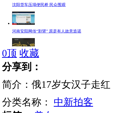
沈阳货车压塌便民桥 民众围观
河南安阳网传“割肾” 原是有人故意造谣
0
顶
收藏
阻击境外“不速之客”：口岸频现“新奇”动植物
分享到：
简介：俄17岁女汉子走红
环保部：环保不达标 中石油中石化被处罚
分类名称：
中新拍客
丁香湖现一女浮尸 死因成迷