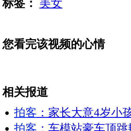
标签：
美女
美避谈是否绕过联合国对叙动武
您看完该视频的心情
监拍：水客冲进口岸办公区域 抢走被查扣海鲜
中石化10月1日起置换国Ⅳ汽油
相关报道
山西运城恶犬咬伤多人 警民合力深夜将其击毙
拍客
：家长大意4岁小
拍客
：车模站豪车顶跳