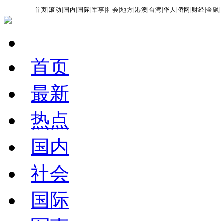
首页
|
滚动
|
国内
|
国际
|
军事
|
社会
|
地方
|
港澳
|
台湾
|
华人
|
侨网
|
财经
|
金融
|
首页
最新
热点
国内
社会
国际