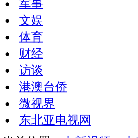
军事
文娱
体育
财经
访谈
港澳台侨
微视界
东北亚电视网