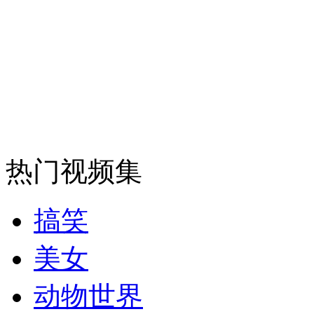
走！跟着总书记去植树
消防员救轻生者
花炮节热闹非凡
减压"枕头大战"
纽约上演“枕头大战”
热门视频集
司机酒驾遇交警 急速倒车逃窜
搞笑
美女
动物世界