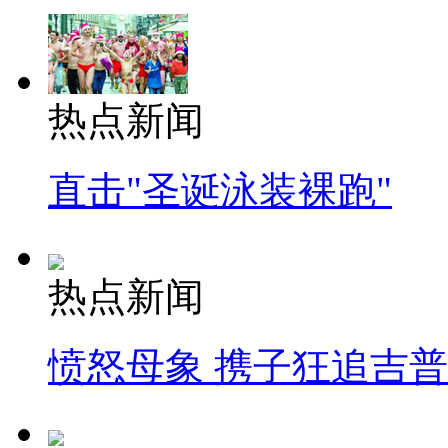
热点新闻
直击"圣诞泳装裸跑"
热点新闻
愤怒母象 携子狂追吉