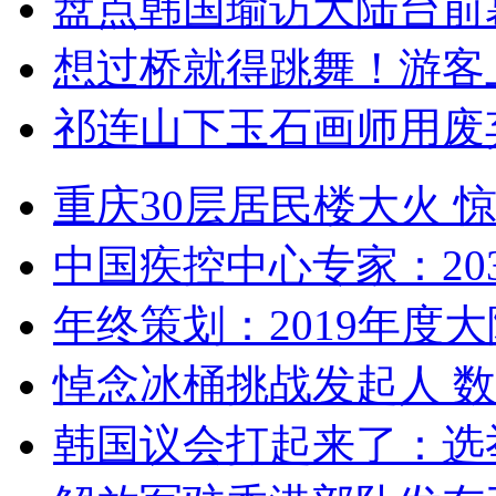
盘点韩国瑜访大陆台前
想过桥就得跳舞！游客
祁连山下玉石画师用废
重庆30层居民楼大火
中国疾控中心专家：203
年终策划：2019年度大陆
悼念冰桶挑战发起人 数百
韩国议会打起来了：选举