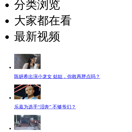
分类浏览
大家都在看
最新视频
陈妍希出演小龙女 姑姑，你敢再胖点吗？
乐嘉为选手“泪奔” 不够爷们？