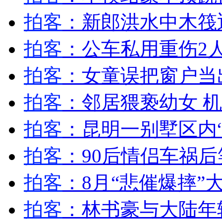
女孩北京地铁殴打老人 痛下狠手拳打脚踢
拍客
：新郎洪水中木筏
拍客
：公车私用重伤2
无痛分娩是否安全 医生回应
拍客
：女童误把窗户当
外交部：反对强权政治霸凌主义
拍客
：邻居猥亵幼女 
外交部：有关国家言论片面不公正
拍客
：昆明一别墅区内
拍客
：90后情侣车祸
安徽一实载49人客车翻车
拍客
：8月“悲催爆摔”
拍客
：林书豪与大陆年