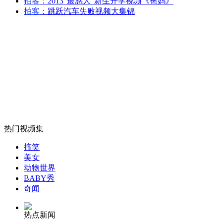
拍客
：2013“最感人”新生开学视频《爸妈》
中方敦促日本控制福岛核污水泄漏
拍客
：跳跃汽车失败视频大集锦
山西运城恶犬咬伤多人 警民合力深夜将其击毙
女孩北京地铁殴打老人 痛下狠手拳打脚踢
无痛分娩是否安全 医生回应
热门视频集
搞笑
美女
外交部：反对强权政治霸凌主义
动物世界
BABY秀
奇闻
外交部：有关国家言论片面不公正
热点新闻