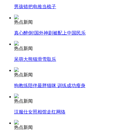
男孩错把电推当梳子
安徽一实载49人客车翻车
热点新闻
真心醉倒!国外神剧被配上中国民乐
走！跟着总书记去植树
热点新闻
呆萌大熊猫滑雪取乐
消防员救轻生者
花炮节热闹非凡
减压"枕头大战"
热点新闻
狗教练陪伴最胖猫咪 训练成功瘦身
纽约上演“枕头大战”
热点新闻
汉服仕女照相馆走红网络
司机酒驾遇交警 急速倒车逃窜
热点新闻