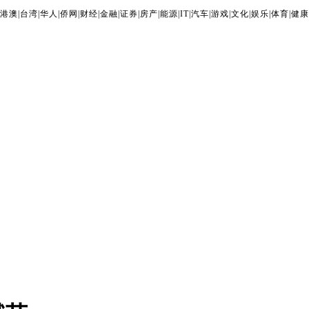
港澳
|
台湾
|
华人
|
侨网
|
财经
|
金融
|
证券
|
房产
|
能源
|
IT
|
汽车
|
游戏
|
文化
|
娱乐
|
体育
|
健康