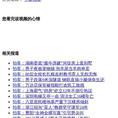
北京：记者自驾与定制公交比速度 晚到1小时
您看完该视频的心情
张曙光受贿案庭审现场 头发花白背微驼
相关报道
拍客
：湖南娄底“最牛违建”河堤房上盖别墅
杭州地铁故障致百余乘客徒步隧道
拍客
：男子夜偷宠物猫 泡羊尿当羊肉串卖
拍客
：80后女校长扎根农村教书育人无怨无悔
拍客
：男子跌落9米深隧道 钢筋直插小腿侥幸生还
拍客
：万达店保安被指殴打农民工致残
拍客
：上海霸气“鸽房”屹立12年不倒引热议
希拉里称支持军事干预叙利亚
拍客
：深圳电梯又夺一命 清洁女工16楼坠亡
拍客
：六层居民楼地基严重下沉楼房倾斜
拍客
：浙江绍兴“盲人”教师坚守课堂24年
拍客
：曹阳“女神全裸写真”引宅男尖叫