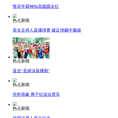
警花学霸神似高圆圆走红
热点新闻
美女主持人直播球赛 被足球砸中脑袋
热点新闻
直击"圣诞泳装裸跑"
热点新闻
愤怒母象 携子狂追吉普车
热点新闻