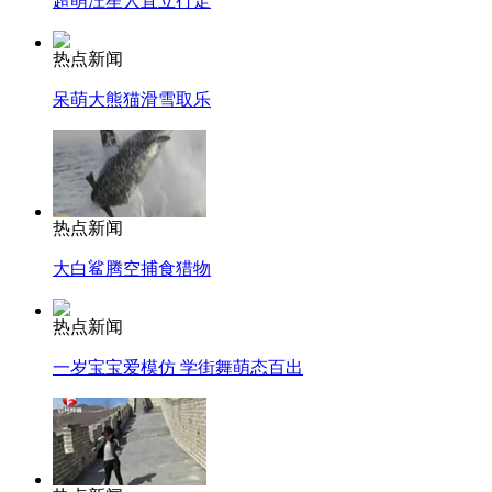
超萌汪星人直立行走
热点新闻
呆萌大熊猫滑雪取乐
热点新闻
大白鲨腾空捕食猎物
热点新闻
一岁宝宝爱模仿 学街舞萌态百出