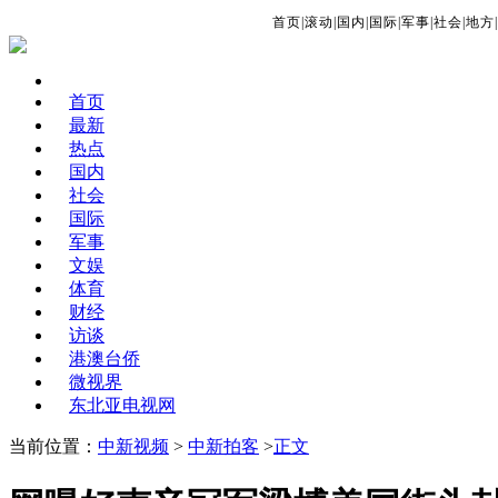
首页
|
滚动
|
国内
|
国际
|
军事
|
社会
|
地方
|
首页
最新
热点
国内
社会
国际
军事
文娱
体育
财经
访谈
港澳台侨
微视界
东北亚电视网
当前位置：
中新视频
>
中新拍客
>
正文