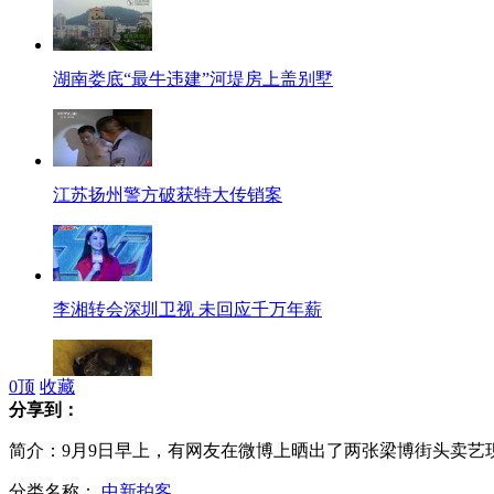
湖南娄底“最牛违建”河堤房上盖别墅
江苏扬州警方破获特大传销案
李湘转会深圳卫视 未回应千万年薪
0
顶
收藏
分享到：
男子夜偷宠物猫 泡羊尿当羊肉串卖
简介：9月9日早上，有网友在微博上晒出了两张梁博街头卖艺
分类名称：
中新拍客