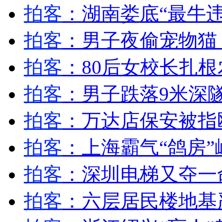
拍客
：湖南娄底“最牛
山西运城恶犬咬伤多人 警民合力深夜将其击毙
拍客
：男子夜偷宠物猫
拍客
：80后女校长扎
女孩北京地铁殴打老人 痛下狠手拳打脚踢
拍客
：男子跌落9米深
无痛分娩是否安全 医生回应
拍客
：万达店保安被指
拍客
：上海霸气“鸽房”
外交部：反对强权政治霸凌主义
拍客
：深圳电梯又夺一命
外交部：有关国家言论片面不公正
拍客
：六层居民楼地基