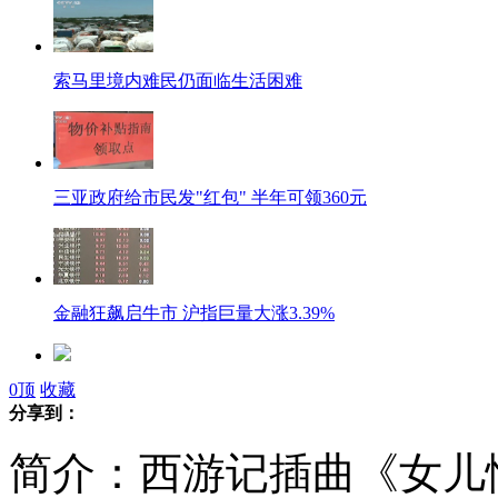
索马里境内难民仍面临生活困难
三亚政府给市民发"红包" 半年可领360元
金融狂飙启牛市 沪指巨量大涨3.39%
0
顶
收藏
济南民众抢提公积金挤爆服务大厅
分享到：
简介：西游记插曲《女儿