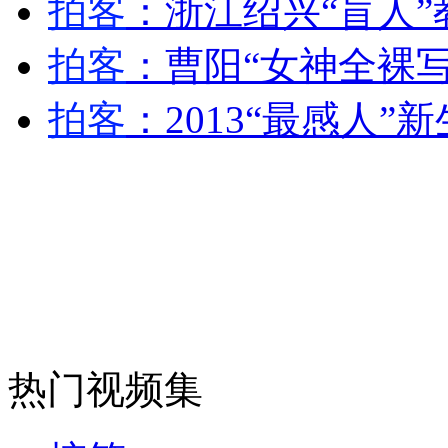
拍客
：浙江绍兴“盲人”
安徽一实载49人客车翻车
拍客
：曹阳“女神全裸
拍客
：2013“最感人
走！跟着总书记去植树
消防员救轻生者
花炮节热闹非凡
减压"枕头大战"
纽约上演“枕头大战”
司机酒驾遇交警 急速倒车逃窜
热门视频集