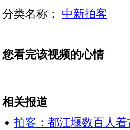
张艺谋新片《归来》 陈道明牵手巩俐
分类名称：
中新拍客
网曝好声音冠军梁博美国街头献艺
您看完该视频的心情
都江堰数百人着古装行“祭孔大典”
湖南娄底“最牛违建”河堤房上盖别墅
相关报道
拍客
：都江堰数百人着
江苏扬州警方破获特大传销案