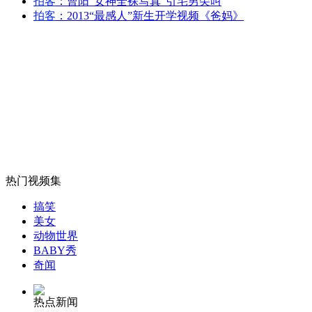
拍客
：曹阳“女神全裸写真”引宅男尖叫
拍客
：2013“最感人”新生开学视频《爸妈》
女孩北京地铁殴打老人 痛下狠手拳打脚踢
无痛分娩是否安全 医生回应
外交部：反对强权政治霸凌主义
外交部：有关国家言论片面不公正
热门视频集
搞笑
美女
动物世界
安徽一实载49人客车翻车
BABY秀
奇闻
热点新闻