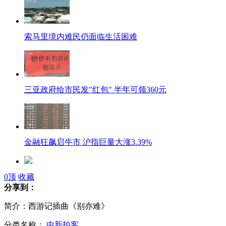
索马里境内难民仍面临生活困难
三亚政府给市民发"红包" 半年可领360元
金融狂飙启牛市 沪指巨量大涨3.39%
0
顶
收藏
济南民众抢提公积金挤爆服务大厅
分享到：
简介：西游记插曲《别亦难》
分类名称：
中新拍客