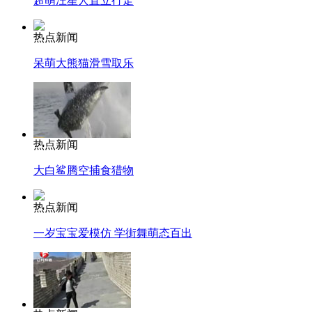
超萌汪星人直立行走
热点新闻
呆萌大熊猫滑雪取乐
热点新闻
大白鲨腾空捕食猎物
热点新闻
一岁宝宝爱模仿 学街舞萌态百出