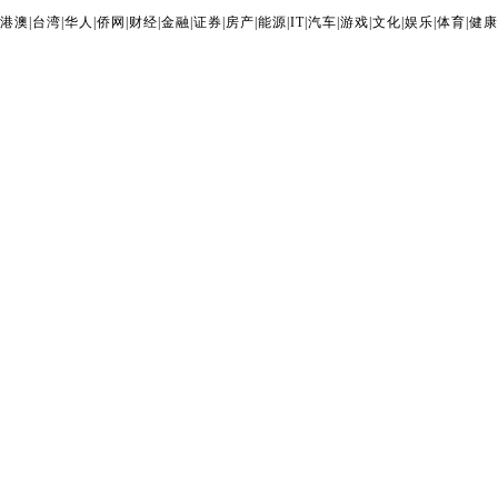
港澳
|
台湾
|
华人
|
侨网
|
财经
|
金融
|
证券
|
房产
|
能源
|
IT
|
汽车
|
游戏
|
文化
|
娱乐
|
体育
|
健康