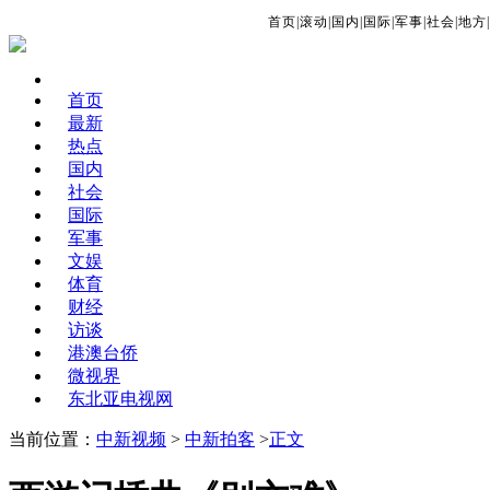
首页
|
滚动
|
国内
|
国际
|
军事
|
社会
|
地方
|
首页
最新
热点
国内
社会
国际
军事
文娱
体育
财经
访谈
港澳台侨
微视界
东北亚电视网
当前位置：
中新视频
>
中新拍客
>
正文