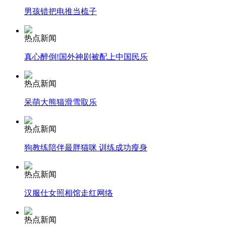
走！跟着总书记去植树
男孩错把电推当梳子
热点新闻
消防员救轻生者
花炮节热闹非凡
减压"枕头大战"
真心醉倒!国外神剧被配上中国民乐
热点新闻
纽约上演“枕头大战”
呆萌大熊猫滑雪取乐
热点新闻
司机酒驾遇交警 急速倒车逃窜
狗教练陪伴最胖猫咪 训练成功瘦身
热点新闻
汉服仕女照相馆走红网络
热点新闻