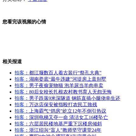
张艺谋新片《归来》 陈道明牵手巩俐
您看完该视频的心情
邯郸5岁女孩被狗咬死 警方追捕“杀人狗”
吸毒女疯狂逆行拒捕 连闯四道关卡
相关报道
李湘正式加盟深圳卫视 对转会费非常满意
拍客
：都江堰数百人着古装行“祭孔大典”
拍客
：湖南娄底“最牛违建”河堤房上盖别墅
拍客
：男子夜偷宠物猫 泡羊尿当羊肉串卖
拍客
：80后女校长扎根农村教书育人无怨无悔
网曝好声音冠军梁博美国街头献艺
拍客
：男子跌落9米深隧道 钢筋直插小腿侥幸生还
拍客
：万达店保安被指殴打农民工致残
拍客
：上海霸气“鸽房”屹立12年不倒引热议
山西运城恶犬咬伤多人 警民合力深夜将其击毙
拍客
：深圳电梯又夺一命 清洁女工16楼坠亡
拍客
：六层居民楼地基严重下沉楼房倾斜
拍客
：浙江绍兴“盲人”教师坚守课堂24年