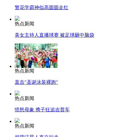
警花学霸神似高圆圆走红
热点新闻
美女主持人直播球赛 被足球砸中脑袋
热点新闻
直击"圣诞泳装裸跑"
热点新闻
愤怒母象 携子狂追吉普车
热点新闻