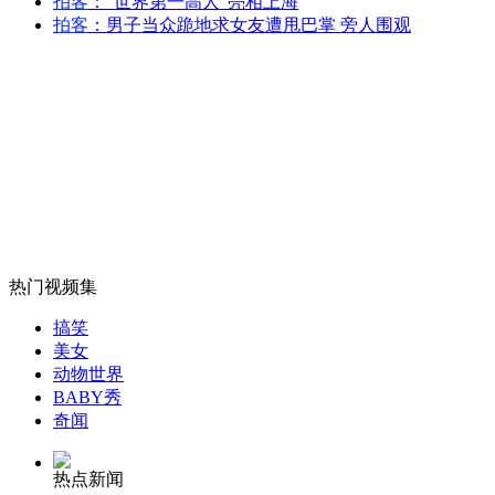
拍客
："世界第一高人"亮相上海
韩国称朝鲜若挑衅 将随时回击
拍客
：男子当众跪地求女友遭甩巴掌 旁人围观
山西运城恶犬咬伤多人 警民合力深夜将其击毙
女孩北京地铁殴打老人 痛下狠手拳打脚踢
无痛分娩是否安全 医生回应
热门视频集
搞笑
美女
外交部：反对强权政治霸凌主义
动物世界
BABY秀
奇闻
外交部：有关国家言论片面不公正
热点新闻