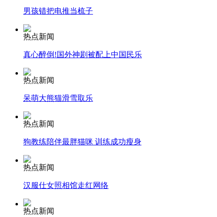
男孩错把电推当梳子
安徽一实载49人客车翻车
热点新闻
真心醉倒!国外神剧被配上中国民乐
走！跟着总书记去植树
热点新闻
呆萌大熊猫滑雪取乐
消防员救轻生者
花炮节热闹非凡
减压"枕头大战"
热点新闻
狗教练陪伴最胖猫咪 训练成功瘦身
纽约上演“枕头大战”
热点新闻
汉服仕女照相馆走红网络
司机酒驾遇交警 急速倒车逃窜
热点新闻