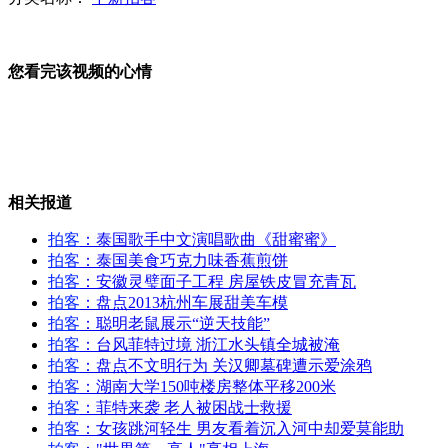
美国政府部分"停摆" 奥巴马称不会在威胁下对话
您看完该视频的心情
加拿大被曝监视巴西政府电子通讯 加总理表关切
相关报道
拍客
：泰国歌手中文演唱歌曲《甜蜜蜜》
韩确认朝鲜已重启宁边核反应堆
拍客
：泰国美食巧克力味香蕉煎饼
拍客
：安徽灵璧面子工程 房屋铁皮冒充青瓦
拍客
：盘点2013杭州车展甜美车模
拍客
：聪明老鼠展示“逆天技能”
拍客
：台风菲特过境 浙江水头镇全城被淹
莫斯科成全球"首堵" 高峰期拥堵时长74分钟
拍客
：盘点不文明行为 关汉卿墓碑遭示爱涂鸦
拍客
：湖南大学150吨楼房整体平移200米
拍客
：菲特来袭 老人被困战士救援
拍客
：女孩跳河轻生 男友看着沉入河中却爱莫能助