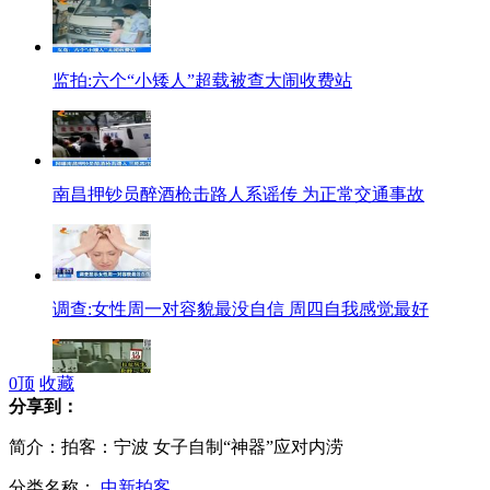
监拍:六个“小矮人”超载被查大闹收费站
南昌押钞员醉酒枪击路人系谣传 为正常交通事故
调查:女性周一对容貌最没自信 周四自我感觉最好
0
顶
收藏
分享到：
监拍:台湾教养院院长殴打多名学生 脚踢勒脖摔地
简介：拍客：宁波 女子自制“神器”应对内涝
分类名称：
中新拍客