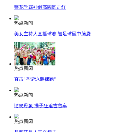
警花学霸神似高圆圆走红
热点新闻
美女主持人直播球赛 被足球砸中脑袋
热点新闻
直击"圣诞泳装裸跑"
热点新闻
愤怒母象 携子狂追吉普车
热点新闻