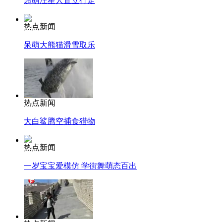
超萌汪星人直立行走
热点新闻
呆萌大熊猫滑雪取乐
热点新闻
大白鲨腾空捕食猎物
热点新闻
一岁宝宝爱模仿 学街舞萌态百出