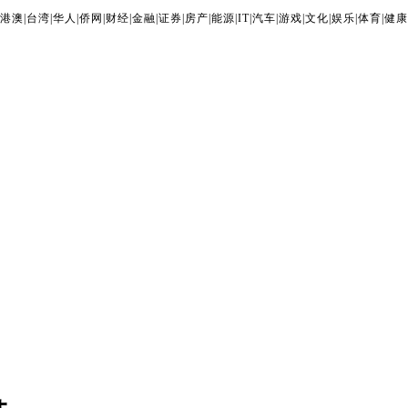
港澳
|
台湾
|
华人
|
侨网
|
财经
|
金融
|
证券
|
房产
|
能源
|
IT
|
汽车
|
游戏
|
文化
|
娱乐
|
体育
|
健康