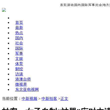
首页
|
滚动
|
国内
|
国际
|
军事
|
社会
|
地方
|
首页
最新
热点
国内
社会
国际
军事
文娱
体育
财经
访谈
港澳台侨
微视界
东北亚电视网
当前位置：
中新视频
>
中新拍客
>
正文