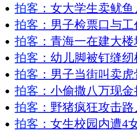
拍客
：女大学生卖鱿鱼月
外交部：反对强权政治霸凌主义
拍客
：男子检票口与工
外交部：有关国家言论片面不公正
拍客
：青海一在建大楼坍
拍客
：幼儿脚被钉缝纫
安徽一实载49人客车翻车
拍客
：男子当街叫卖虎
拍客
：小偷撒八万现金
走！跟着总书记去植树
拍客
：野猪疯狂攻击路
拍客
：女生校园内遭4
消防员救轻生者
花炮节热闹非凡
减压"枕头大战"