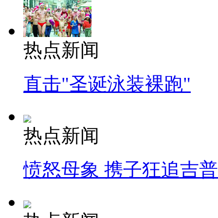
热点新闻
直击"圣诞泳装裸跑"
热点新闻
愤怒母象 携子狂追吉