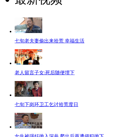
七旬老夫妻偷出来拾荒 幸福生活
老人留言子女:死后随便埋下
七旬下岗环卫工乞讨拾荒度日
女生被强奸抛入深井 爬出后再遭侵犯抛下