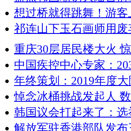
想过桥就得跳舞！游客
祁连山下玉石画师用废
重庆30层居民楼大火
中国疾控中心专家：203
年终策划：2019年度大陆
悼念冰桶挑战发起人 数百
韩国议会打起来了：选举
解放军驻香港部队发布三