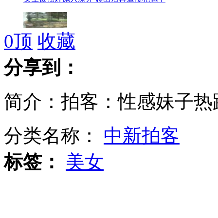
0
顶
收藏
"胖达人"案:小S若触犯伪证罪 或面临最重7年刑期
分享到：
简介：拍客：性感妹子热
日企川崎重工将向英军提供发动机部件
分类名称：
中新拍客
《喜羊羊》被批暴力粗俗
标签：
美女
实拍:台通缉犯深夜街头逃跑 上演警匪枪战