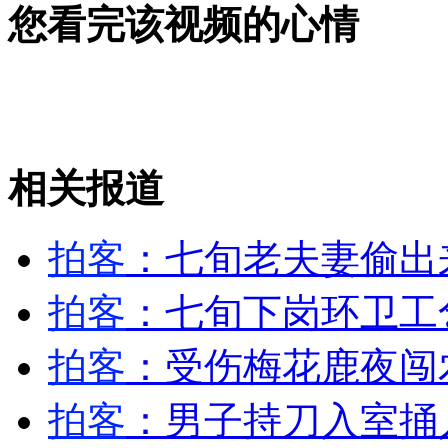
您看完该视频的心情
台破获20年来最大毒品走私案 案值逾6亿人民币
相关报道
克里：伊核问题外交之窗“正打开”
山西运城恶犬咬伤多人 警民合力深夜将其击毙
拍客
：七旬老夫妻偷出
拍客
：七旬下岗环卫工
女孩北京地铁殴打老人 痛下狠手拳打脚踢
拍客
：受伤梅花鹿夜闯
拍客
：男子持刀入室捅人
无痛分娩是否安全 医生回应