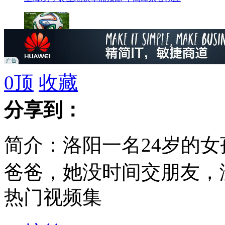
国际足联正式公布巴西世界杯官方用球
0
顶
收藏
小伙购买刀棍预谋抢劫单身开车女性
分享到：
简介：洛阳一名24岁的
普京：俄永远不会和美国发生冲突
爸爸，她没时间交朋友，
热门视频集
少关于青春的记忆，希望
男童惨遭公交碾压致死 奶奶死死护住