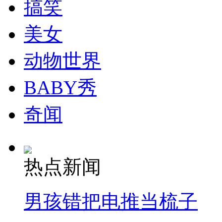
洛丹，洛龙区辛店镇柳行
搞笑
先后瘫痪，爸爸也偏瘫了
美女
瘾君子抛妻弃子酒店会情人
动物世界
分类名称：
中新拍客
山西运城恶犬咬伤多人 警民合力深夜将其击毙
BABY秀
奇闻
女孩北京地铁殴打老人 痛下狠手拳打脚踢
无痛分娩是否安全 医生回应
热点新闻
外交部：反对强权政治霸凌主义
男孩错把电推当梳子