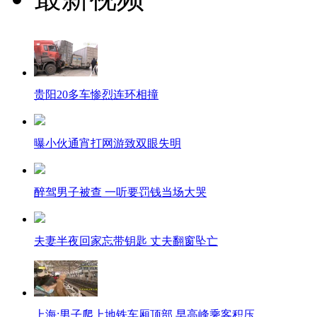
贵阳20多车惨烈连环相撞
曝小伙通宵打网游致双眼失明
醉驾男子被查 一听要罚钱当场大哭
夫妻半夜回家忘带钥匙 丈夫翻窗坠亡
上海:男子爬上地铁车厢顶部 早高峰乘客积压