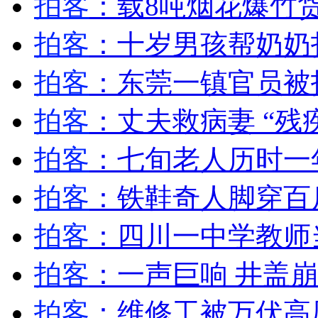
拍客
：载8吨烟花爆竹
拍客
：十岁男孩帮奶奶
拍客
：东莞一镇官员被
拍客
：丈夫救病妻 “残
拍客
：七旬老人历时一
拍客
：铁鞋奇人脚穿百
拍客
：四川一中学教师
拍客
：一声巨响 井盖
拍客
：维修工被万伏高