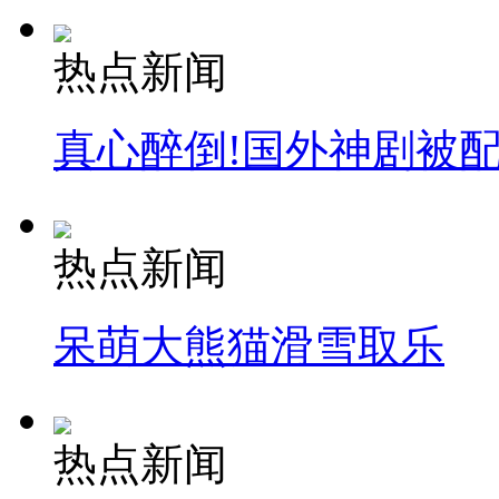
外交部：有关国家言论片面不公正
热点新闻
安徽一实载49人客车翻车
真心醉倒!国外神剧被
走！跟着总书记去植树
热点新闻
消防员救轻生者
花炮节热闹非凡
减压"枕头大战"
呆萌大熊猫滑雪取乐
纽约上演“枕头大战”
热点新闻