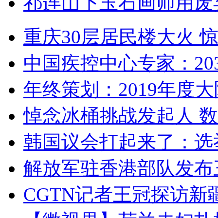
祁连山下玉石画师用废
重庆30层居民楼大火
中国疾控中心专家：203
年终策划：2019年度大陆
悼念冰桶挑战发起人 数百
韩国议会打起来了：选举
解放军驻香港部队发布三
CGTN记者王冠探访新疆