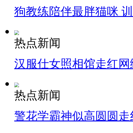
司机酒驾遇交警 急速倒车逃窜
狗教练陪伴最胖猫咪 
热点新闻
汉服仕女照相馆走红网
热点新闻
警花学霸神似高圆圆走