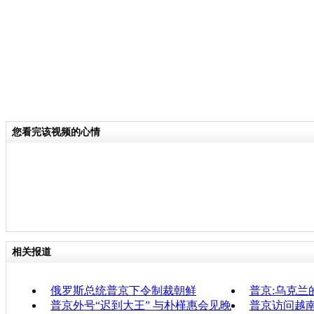
您看完该视频的心情
相关报道
俄罗斯总统普京下令制裁朝鲜
普京:乌克兰
普京外号“迟到大王” 与朴槿惠会见晚
普京访问越南