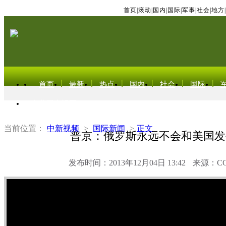
首页
|
滚动
|
国内
|
国际
|
军事
|
社会
|
地方
|
首页
最新
热点
国内
社会
国际
东北亚电视网
当前位置：
中新视频
>
国际新闻
>
正文
普京：俄罗斯永远不会和美国发
发布时间：2013年12月04日 13:42
来源：C