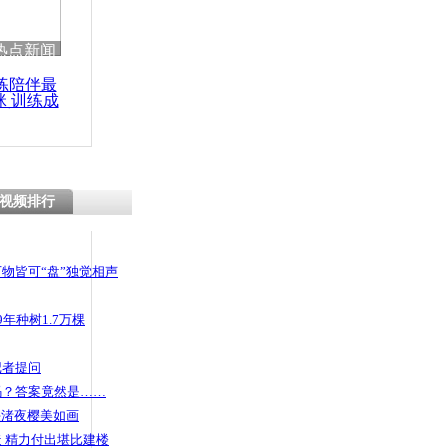
热点新闻
练陪伴最
咪 训练成
功瘦身
视频排行
物皆可“盘”独觉相声
年种树1.7万棵
记者提问
码？答案竟然是……
头渚夜樱美如画
 精力付出堪比建楼