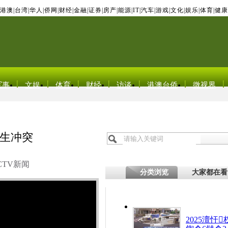
港澳
|
台湾
|
华人
|
侨网
|
财经
|
金融
|
证券
|
房产
|
能源
|
IT
|
汽车
|
游戏
|
文化
|
娱乐
|
体育
|
健康
军事
文娱
体育
财经
访谈
港澳台侨
微视界
生冲突
CTV新闻
分类浏览
大家都在看
2025澶忓