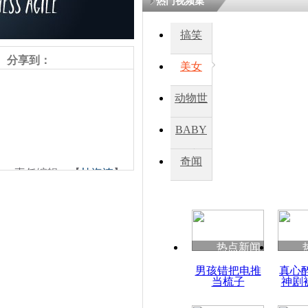
热门视频集
熷悎浣� 
瘑灞€
搞笑
分享到：
美女
娉板浗閫€
笂灏嗭細姝�
动物世
忓彈瀹炴垬
鍚稿紩澶氬
界
ㄤ笘鐣岃
BABY
秀
奇闻
责任编辑：【
杜海涛
】
普京：俄永
国发生冲突
热点新闻
男孩错把电推
真心
当梳子
神剧