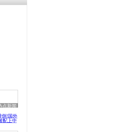
涓ㄥ浗闄呰
褰圭┖鍐涗
-10CE缁
妫€楠岋紝
浗鍏虫敞涓
远不会和美
热点新闻
醉倒!国外
被配上中
国民乐