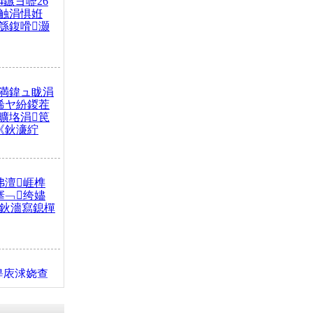
4鏃ヨ嚦26
触涓惧姙
綔鍑嗗灏
満鍏ュ眬涓
浠ヤ紛鍐茬
曠垎涓笢
《鈥濓紵
弗澶崕榫
搴﹁绔嬧
澂鈥濇寫鎴樿
缇庡浗娆查
簹涓庝腑鍥
┾€濓紝鍙嶅
解€斾笢鐩