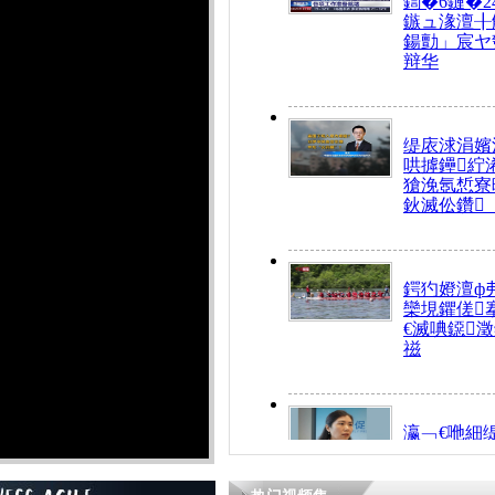
鍧�6鏈�2
鏃ュ湪澶╂
鍚勯」宸ヤ
辩华
缇庡浗涓嬪
哄摢鑸紵
獊浼氬惁寮
鈥滅伀鑽
鍔犳嬁澶ф
欒垷鑺傞
€滅唺鐚
禌
瀛﹁€咃細
€间笢鍗椾
解€滆劚閽
姪鎺ㄤ腑鍥