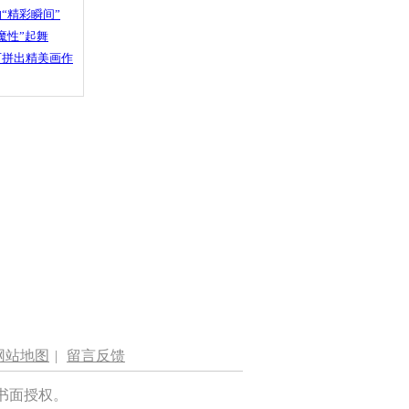
“精彩瞬间”
魔性”起舞
石拼出精美画作
网站地图
|
留言反馈
书面授权。