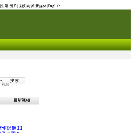
|
生活
|
图片
|
视频
|
访谈
|
新媒体
|
English
搜 索
视频
最新视频
杈炬矁鏂