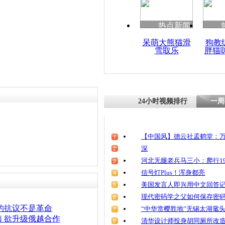
热点新闻
呆萌大熊猫滑
狗教
雪取乐
胖猫
24小时视频排行
一周
【中国风】德云社孟鹤堂：万
深
河北无腿老兵马三小：爬行19
信号灯Plus！浑身都亮
美国发言人即兴用中文回答
现代密码学之父如何保存密
的抗议不是革命
“中华赏樱胜地”无锡太湖鼋
 欲升级俄越合作
清华设计师投身胡同厕所改造