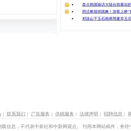
盘点韩国瑜访大陆台前幕后的
想过桥就得跳舞！游客上桥“
祁连山下玉石画师用废弃玉
s
|
联系我们
|
广告服务
|
供稿服务
|
法律声明
|
招聘信息
|
刊载信息，不代表中新社和中新网观点。 刊用本网站稿件，务经