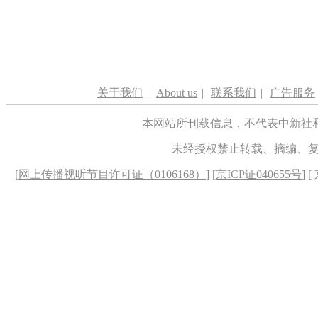
关于我们
|
About us
|
联系我们
|
广告服务
本网站所刊载信息，不代表中新社
未经授权禁止转载、摘编、
[
网上传播视听节目许可证（0106168）
] [
京ICP证040655号
] 