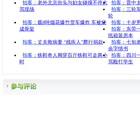
拍客
：老外北京街头与妇女碰撞不停大
拍客
：晋中
骂现场
拍客
：三轮
轮
拍客
：载8吨烟花爆竹货车爆炸 车被烧
拍客
：十岁
成骨架
拍客
：东莞一
纸箱装房本
拍客
：丈夫救病妻 “残疾人”爬行捐款
拍客
：七旬
余字情书
拍客
：铁鞋奇人脚穿百斤铁鞋可走两小
拍客
：四川
时
骂殴打学生