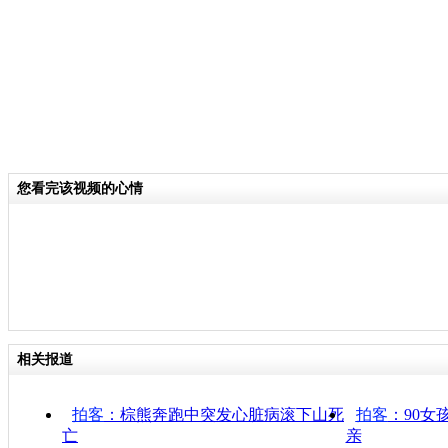
您看完该视频的心情
相关报道
拍客
：棕熊奔跑中突发心脏病滚下山死
拍客
：90女
亡
亲