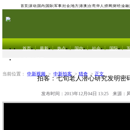
首页
|
滚动
|
国内
|
国际
|
军事
|
社会
|
地方
|
港澳
|
台湾
|
华人
|
侨网
|
财经
|
金融
|
首页
最新
热点
国内
社会
国际
东北亚电视网
当前位置：
中新视频
>
中新拍客
>
猎奇
>
正文
拍客：七旬老人潜心研究发明密
发布时间：2013年12月04日 13:25
来源：