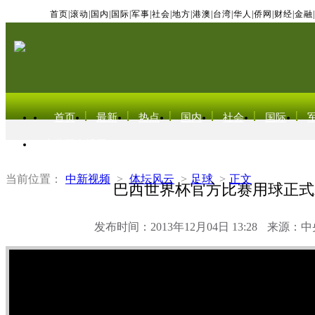
首页
|
滚动
|
国内
|
国际
|
军事
|
社会
|
地方
|
港澳
|
台湾
|
华人
|
侨网
|
财经
|
金融
|
首页
最新
热点
国内
社会
国际
东北亚电视网
当前位置：
中新视频
>
体坛风云
>
足球
>
正文
巴西世界杯官方比赛用球正式
发布时间：2013年12月04日 13:28
来源：中