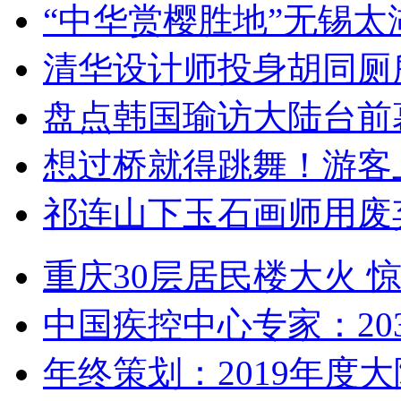
“中华赏樱胜地”无锡
清华设计师投身胡同厕
盘点韩国瑜访大陆台前
想过桥就得跳舞！游客
祁连山下玉石画师用废
重庆30层居民楼大火
中国疾控中心专家：203
年终策划：2019年度大陆