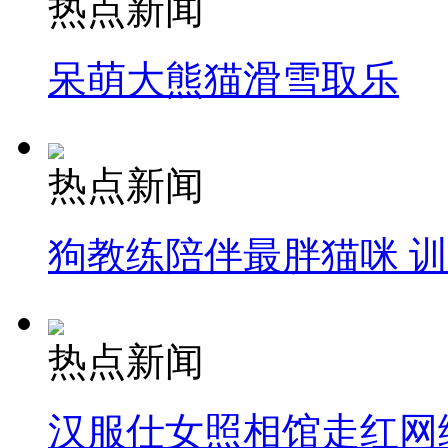
热点新闻
消防员救轻生者
花炮节热闹非凡
减压"枕头大战"
呆萌大熊猫滑雪取乐
纽约上演“枕头大战”
热点新闻
司机酒驾遇交警 急速倒车逃窜
狗教练陪伴最胖猫咪 
热点新闻
汉服仕女照相馆走红网