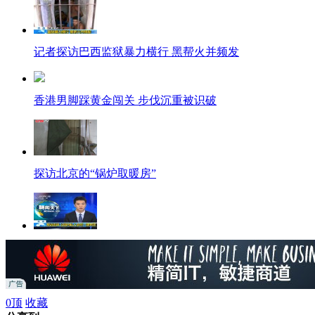
记者探访巴西监狱暴力横行 黑帮火并频发
香港男脚踩黄金闯关 步伐沉重被识破
探访北京的“锅炉取暖房”
北京：整治歪风 公园内私人会所一律关闭
0
顶
收藏