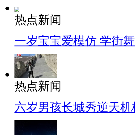
热点新闻
一岁宝宝爱模仿 学街
热点新闻
六岁男孩长城秀逆天机