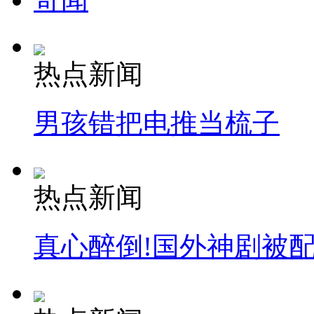
女孩北京地铁殴打老人 痛下狠手拳打脚踢
无痛分娩是否安全 医生回应
热点新闻
外交部：反对强权政治霸凌主义
男孩错把电推当梳子
外交部：有关国家言论片面不公正
热点新闻
安徽一实载49人客车翻车
真心醉倒!国外神剧被
走！跟着总书记去植树