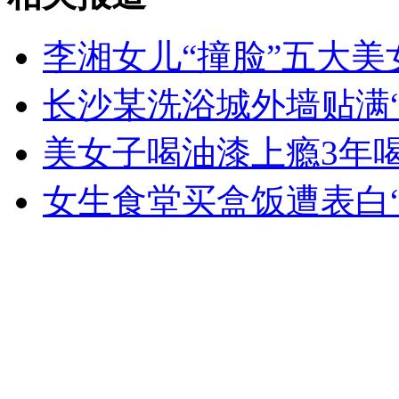
李湘女儿“撞脸”五大美
长沙某洗浴城外墙贴满“
美女子喝油漆上瘾3年喝
女生食堂买盒饭遭表白