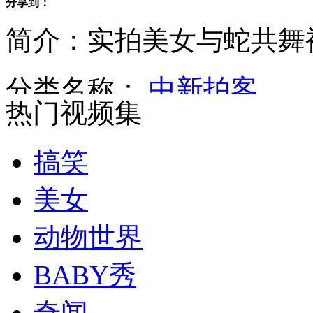
分享到：
京村官打牌遭老太霸气说教
简介：实拍美女与蛇共舞
李嘉诚再抛内地资产：欲80亿元出售北京盈科中心
分类名称：
中新拍客
杀人犯“改行”写侦探小说 情节逼真折服评审
热门视频集
80后公务员辞职自白:收入7年没涨 能力只是听话
搞笑
美女
中国影视剧朝鲜流行 《潜伏》迅速走红
动物世界
山西运城恶犬咬伤多人 警民合力深夜将其击毙
BABY秀
奇闻