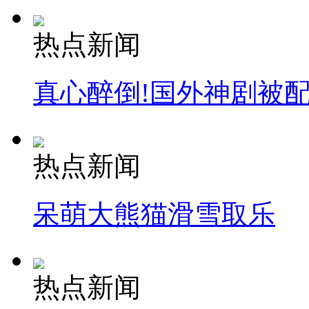
外交部：反对强权政治霸凌主义
热点新闻
外交部：有关国家言论片面不公正
真心醉倒!国外神剧被
安徽一实载49人客车翻车
热点新闻
呆萌大熊猫滑雪取乐
走！跟着总书记去植树
消防员救轻生者
花炮节热闹非凡
减压"枕头大战"
热点新闻