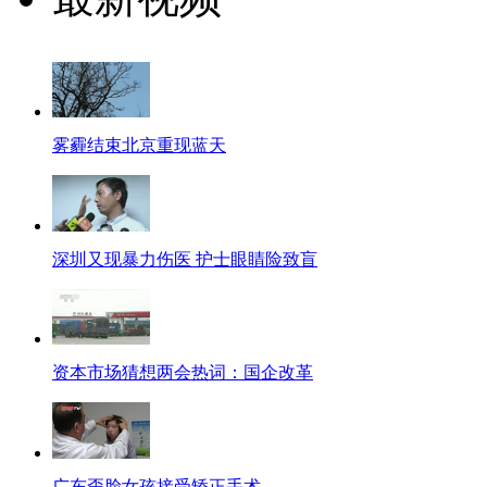
雾霾结束北京重现蓝天
深圳又现暴力伤医 护士眼睛险致盲
资本市场猜想两会热词：国企改革
广东歪脸女孩接受矫正手术