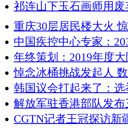
祁连山下玉石画师用废
重庆30层居民楼大火
中国疾控中心专家：203
年终策划：2019年度大陆
悼念冰桶挑战发起人 数百
韩国议会打起来了：选举
解放军驻香港部队发布三
CGTN记者王冠探访新疆