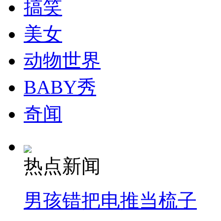
搞笑
美女
两会新动力：山西煤矸石的“路条攻略”
动物世界
BABY秀
两会热点前瞻：养老金双轨制要怎么并？
奇闻
山西运城恶犬咬伤多人 警民合力深夜将其击毙
热点新闻
女孩北京地铁殴打老人 痛下狠手拳打脚踢
男孩错把电推当梳子
无痛分娩是否安全 医生回应