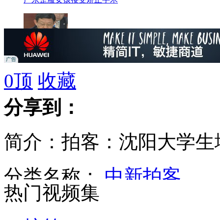
两岸两会第十次会谈今天上午在台北举行
0
顶
收藏
分享到：
叙利亚政府军击毙175名极端组织武装者
简介：拍客：沈阳大学生
乌克兰下令解散精锐特警部队
分类名称：
中新拍客
热门视频集
日本承认与美磋商归还核燃料钚