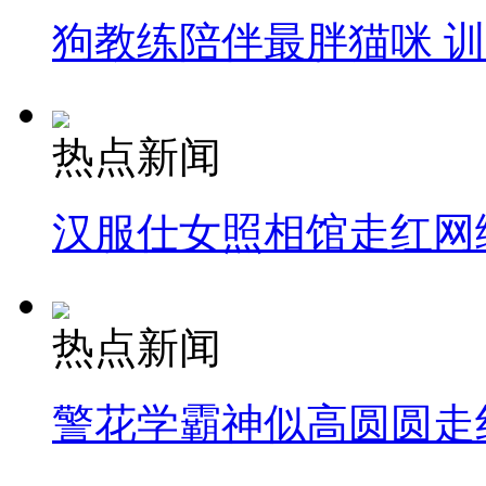
狗教练陪伴最胖猫咪 
纽约上演“枕头大战”
司机酒驾遇交警 急速倒车逃窜
热点新闻
汉服仕女照相馆走红网
热点新闻
警花学霸神似高圆圆走