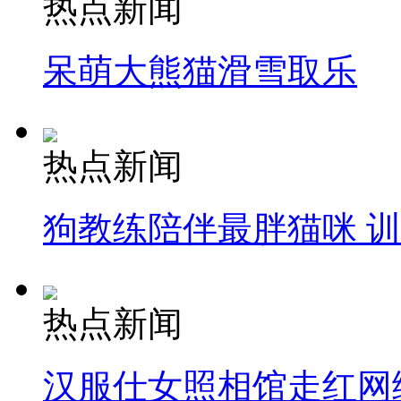
热点新闻
消防员救轻生者
花炮节热闹非凡
减压"枕头大战"
呆萌大熊猫滑雪取乐
纽约上演“枕头大战”
热点新闻
司机酒驾遇交警 急速倒车逃窜
狗教练陪伴最胖猫咪 
热点新闻
汉服仕女照相馆走红网