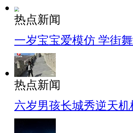
热点新闻
一岁宝宝爱模仿 学街
热点新闻
六岁男孩长城秀逆天机