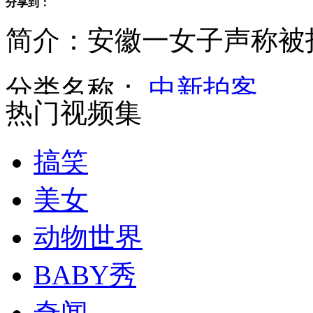
分享到：
北京控烟条例有望明年出台 罚款最高200元
简介：安徽一女子声称被
加拿大主持人节目现场烧毁5000美元惹怒观众
分类名称：
中新拍客
热门视频集
辽宁一小伙酒后捅死亲爹和哥嫂
搞笑
美女
季莫申科录音曝光
动物世界
山西运城恶犬咬伤多人 警民合力深夜将其击毙
BABY秀
奇闻