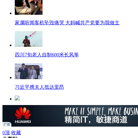
家属听闻客机坠毁痛哭 大妈喊共产党要为我做主
四川7旬老人自制600米长风筝
习近平携夫人抵达里昂
我国血吸虫病诊治技术研究获重大突破
春季喝茶有讲究
0
顶
收藏