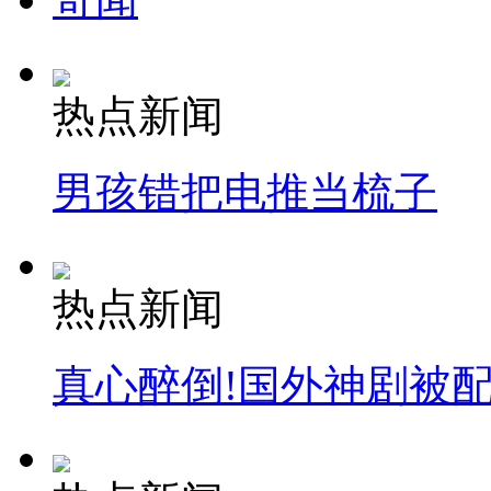
女孩北京地铁殴打老人 痛下狠手拳打脚踢
无痛分娩是否安全 医生回应
热点新闻
外交部：反对强权政治霸凌主义
男孩错把电推当梳子
外交部：有关国家言论片面不公正
热点新闻
安徽一实载49人客车翻车
真心醉倒!国外神剧被
走！跟着总书记去植树