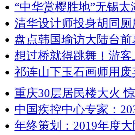
“中华赏樱胜地”无锡
清华设计师投身胡同厕
盘点韩国瑜访大陆台前
想过桥就得跳舞！游客
祁连山下玉石画师用废
重庆30层居民楼大火
中国疾控中心专家：203
年终策划：2019年度大陆