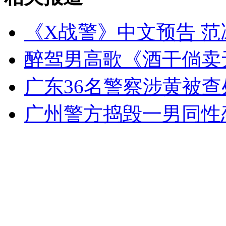
《X战警》中文预告 
醉驾男高歌《酒干倘卖
广东36名警察涉黄被
广州警方捣毁一男同性恋