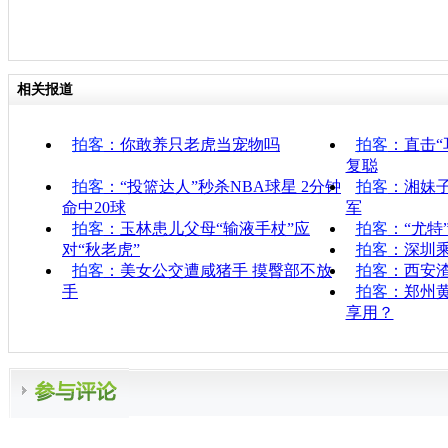
相关报道
拍客
：你敢养只老虎当宠物吗
拍客
：直击“
复聪
拍客
：“投篮达人”秒杀NBA球星 2分钟
拍客
：湘妹
命中20球
军
拍客
：玉林患儿父母“输液手杖”应
拍客
：“尤特
对“秋老虎”
拍客
：深圳
拍客
：美女公交遭咸猪手 摸臀部不放
拍客
：西安渣
手
拍客
：郑州
享用？