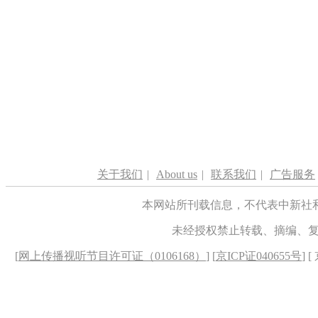
关于我们
|
About us
|
联系我们
|
广告服务
本网站所刊载信息，不代表中新社
未经授权禁止转载、摘编、
[
网上传播视听节目许可证（0106168）
] [
京ICP证040655号
] 