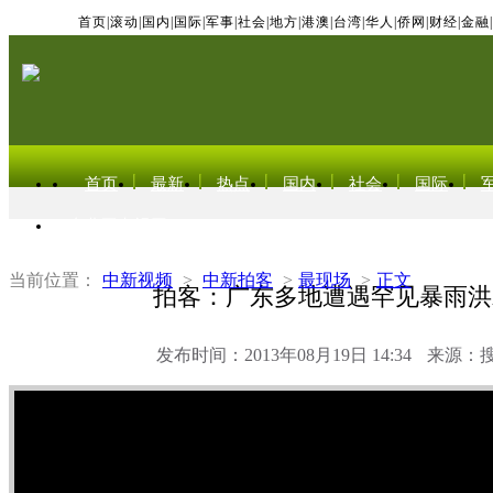
首页
|
滚动
|
国内
|
国际
|
军事
|
社会
|
地方
|
港澳
|
台湾
|
华人
|
侨网
|
财经
|
金融
|
首页
最新
热点
国内
社会
国际
东北亚电视网
当前位置：
中新视频
>
中新拍客
>
最现场
>
正文
拍客：广东多地遭遇罕见暴雨洪
发布时间：2013年08月19日 14:34
来源：