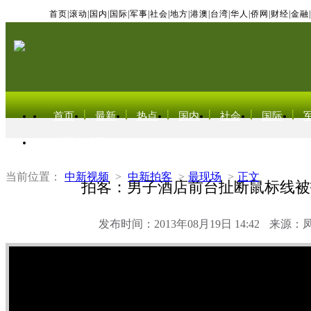
首页
|
滚动
|
国内
|
国际
|
军事
|
社会
|
地方
|
港澳
|
台湾
|
华人
|
侨网
|
财经
|
金融
|
首页
最新
热点
国内
社会
国际
东北亚电视网
当前位置：
中新视频
>
中新拍客
>
最现场
>
正文
拍客：男子酒店前台扯断鼠标线被
发布时间：2013年08月19日 14:42
来源：