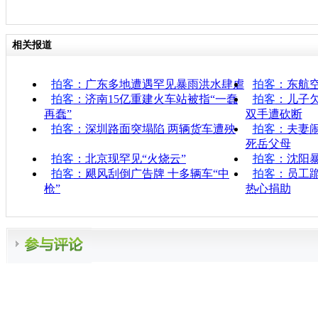
相关报道
拍客
：广东多地遭遇罕见暴雨洪水肆虐
拍客
：东航
拍客
：济南15亿重建火车站被指“一蠢
拍客
：儿子
再蠢”
双手遭砍断
拍客
：深圳路面突塌陷 两辆货车遭殃
拍客
：夫妻
死岳父母
拍客
：北京现罕见“火烧云”
拍客
：沈阳
拍客
：飓风刮倒广告牌 十多辆车“中
拍客
：员工
枪”
热心捐助