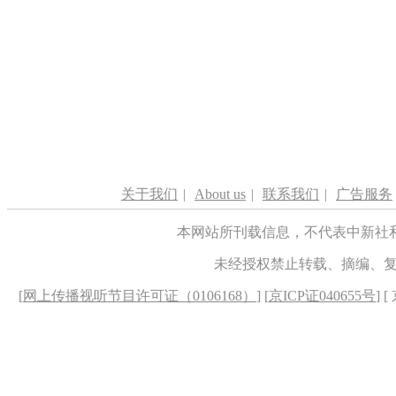
关于我们
|
About us
|
联系我们
|
广告服务
本网站所刊载信息，不代表中新社
未经授权禁止转载、摘编、
[
网上传播视听节目许可证（0106168）
] [
京ICP证040655号
] 