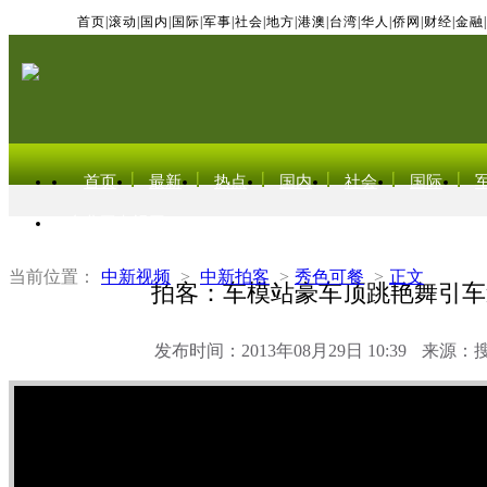
首页
|
滚动
|
国内
|
国际
|
军事
|
社会
|
地方
|
港澳
|
台湾
|
华人
|
侨网
|
财经
|
金融
|
首页
最新
热点
国内
社会
国际
东北亚电视网
当前位置：
中新视频
>
中新拍客
>
秀色可餐
>
正文
拍客：车模站豪车顶跳艳舞引车
发布时间：2013年08月29日 10:39
来源：