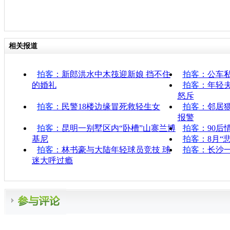
相关报道
拍客
：新郎洪水中木筏迎新娘 挡不住
拍客
：公车私
的婚礼
拍客
：年轻
怒斥
拍客
：民警18楼边缘冒死救轻生女
拍客
：邻居
报警
拍客
：昆明一别墅区内“卧槽”山寨兰博
拍客
：90后
基尼
拍客
：8月“
拍客
：林书豪与大陆年轻球员竞技 球
拍客
：长沙一
迷大呼过瘾