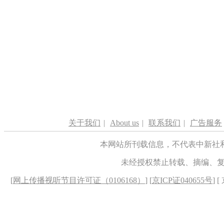
关于我们
|
About us
|
联系我们
|
广告服务
本网站所刊载信息，不代表中新社
未经授权禁止转载、摘编、
[
网上传播视听节目许可证（0106168）
] [
京ICP证040655号
] 