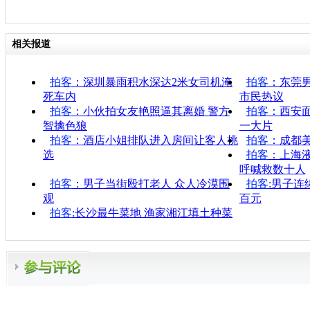
相关报道
拍客
：深圳暴雨积水深达2米女司机淹
拍客
：东莞
死车内
市民热议
拍客
：小伙拍女友艳照逼其离婚 警方
拍客
：西安
智擒色狼
一大片
拍客
：酒店小姐排队进入房间让客人挑
拍客
：成都美
选
拍客
：上海液
呼喊救数十人
拍客
：男子当街殴打老人 众人冷漠围
拍客
:男子连
观
百元
拍客
:长沙最牛菜地 渔家湘江填土种菜