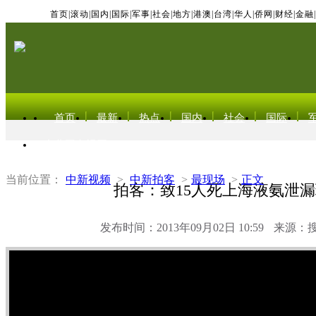
首页
|
滚动
|
国内
|
国际
|
军事
|
社会
|
地方
|
港澳
|
台湾
|
华人
|
侨网
|
财经
|
金融
|
首页
最新
热点
国内
社会
国际
东北亚电视网
当前位置：
中新视频
>
中新拍客
>
最现场
>
正文
拍客：致15人死上海液氨泄
发布时间：2013年09月02日 10:59
来源：