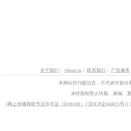
关于我们
|
About us
|
联系我们
|
广告服务
本网站所刊载信息，不代表中新社
未经授权禁止转载、摘编、
[
网上传播视听节目许可证（0106168）
] [
京ICP证040655号
] 