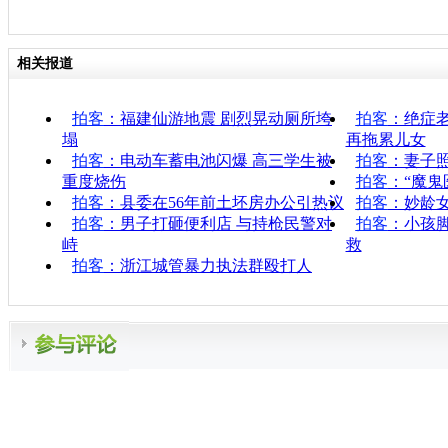
相关报道
拍客
：福建仙游地震 剧烈晃动厕所垮
拍客
：绝症
塌
再拖累儿女
拍客
：电动车蓄电池闪爆 高三学生被
拍客
：妻子
重度烧伤
拍客
：“魔鬼
拍客
：县委在56年前土坯房办公引热议
拍客
：妙龄
拍客
：男子打砸便利店 与持枪民警对
拍客
：小孩
峙
救
拍客
：浙江城管暴力执法群殴打人