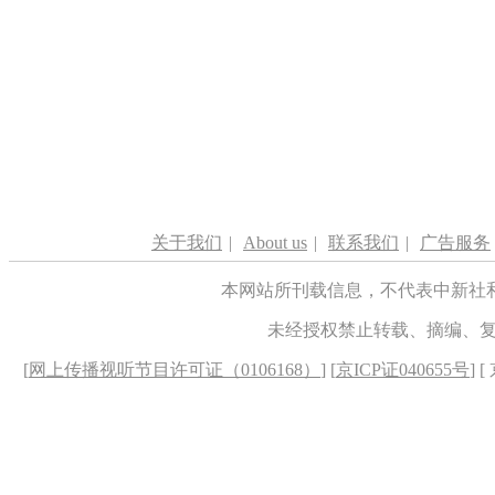
关于我们
|
About us
|
联系我们
|
广告服务
本网站所刊载信息，不代表中新社
未经授权禁止转载、摘编、
[
网上传播视听节目许可证（0106168）
] [
京ICP证040655号
] 