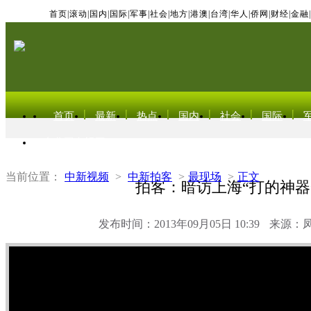
首页
|
滚动
|
国内
|
国际
|
军事
|
社会
|
地方
|
港澳
|
台湾
|
华人
|
侨网
|
财经
|
金融
|
首页
最新
热点
国内
社会
国际
东北亚电视网
当前位置：
中新视频
>
中新拍客
>
最现场
>
正文
拍客：暗访上海“打的神器
发布时间：2013年09月05日 10:39
来源：