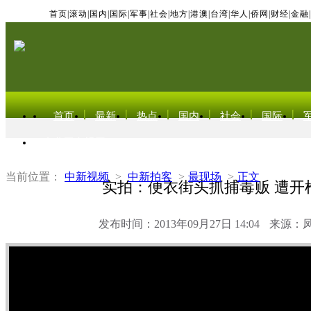
首页
|
滚动
|
国内
|
国际
|
军事
|
社会
|
地方
|
港澳
|
台湾
|
华人
|
侨网
|
财经
|
金融
|
首页
最新
热点
国内
社会
国际
东北亚电视网
当前位置：
中新视频
>
中新拍客
>
最现场
>
正文
实拍：便衣街头抓捕毒贩 遭开
发布时间：2013年09月27日 14:04
来源：