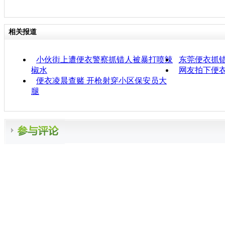
相关报道
小伙街上遭便衣警察抓错人被暴打喷辣
东莞便衣抓错
椒水
网友拍下便
便衣凌晨查赌 开枪射穿小区保安员大
腿