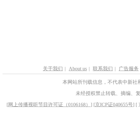
关于我们
|
About us
|
联系我们
|
广告服务
本网站所刊载信息，不代表中新社
未经授权禁止转载、摘编、
[
网上传播视听节目许可证（0106168）
] [
京ICP证040655号
] 