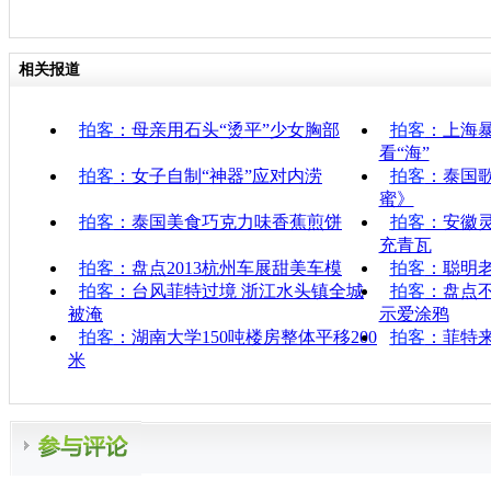
相关报道
拍客
：母亲用石头“烫平”少女胸部
拍客
：上海
看“海”
拍客
：女子自制“神器”应对内涝
拍客
：泰国
蜜》
拍客
：泰国美食巧克力味香蕉煎饼
拍客
：安徽
充青瓦
拍客
：盘点2013杭州车展甜美车模
拍客
：聪明老
拍客
：台风菲特过境 浙江水头镇全城
拍客
：盘点
被淹
示爱涂鸦
拍客
：湖南大学150吨楼房整体平移200
拍客
：菲特
米