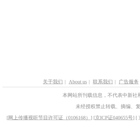
关于我们
|
About us
|
联系我们
|
广告服务
本网站所刊载信息，不代表中新社
未经授权禁止转载、摘编、
[
网上传播视听节目许可证（0106168）
] [
京ICP证040655号
] 