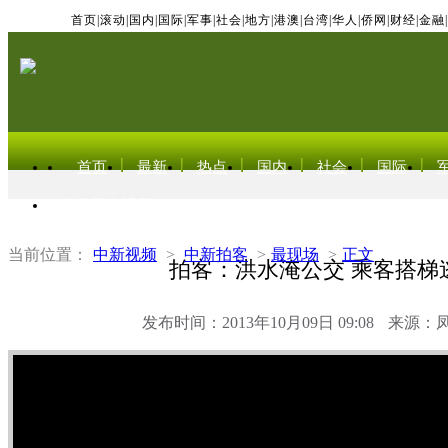
首页
|
滚动
|
国内
|
国际
|
军事
|
社会
|
地方
|
港澳
|
台湾
|
华人
|
侨网
|
财经
|
金融
|
首页
最新
热点
国内
社会
国际
东北亚电视网
当前位置：
中新视频
>
中新拍客
>
最现场
>
正文
拍客：洪水淹公交 乘客搭梯
发布时间：2013年10月09日 09:08
来源：