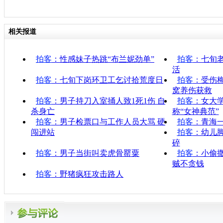
相关报道
拍客
：性感妹子热跳“布兰妮劲单”
拍客
：七旬
活
拍客
：七旬下岗环卫工乞讨拾荒度日
拍客
：受伤
窝养伤获救
拍客
：男子持刀入室捅人致1死1伤 自
拍客
：女大学
杀身亡
称“女神典范”
拍客
：男子检票口与工作人员大骂 硬
拍客
：青海一
闯进站
拍客
：幼儿
碎
拍客
：男子当街叫卖虎骨罂粟
拍客
：小偷
贼不贪钱
拍客
：野猪疯狂攻击路人