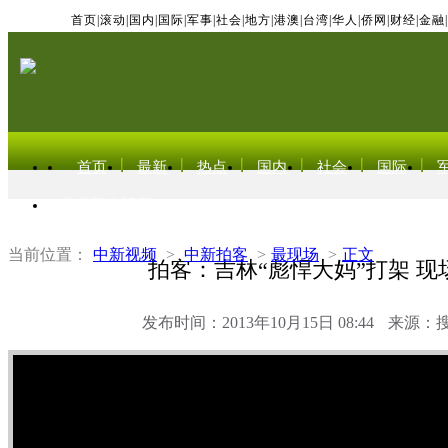
首页
|
滚动
|
国内
|
国际
|
军事
|
社会
|
地方
|
港澳
|
台湾
|
华人
|
侨网
|
财经
|
金融
|
首页
最新
热点
国内
社会
国际
东北亚电视网
当前位置：
中新视频
>
中新拍客
>
最现场
>
正文
拍客：吉林“彪悍大妈”打架 现
发布时间：2013年10月15日 08:44
来源：