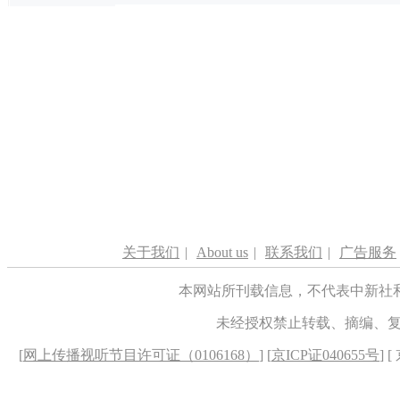
关于我们
|
About us
|
联系我们
|
广告服务
本网站所刊载信息，不代表中新社
未经授权禁止转载、摘编、
[
网上传播视听节目许可证（0106168）
] [
京ICP证040655号
] 