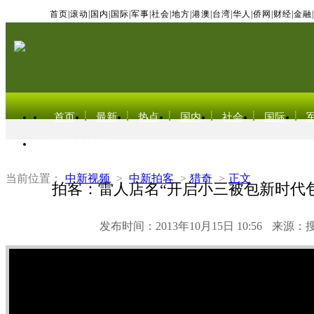
首页
|
滚动
|
国内
|
国际
|
军事
|
社会
|
地方
|
港澳
|
台湾
|
华人
|
侨网
|
财经
|
金融
|
首页
最新
热点
国内
社会
国际
东北亚电视网
当前位置：
中新视频
>
中新拍客
>
猎奇
>
正文
拍客：雷人店名“开启小三被包新时代
发布时间：2013年10月15日 10:56
来源：