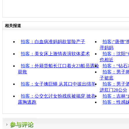
相关报道
拍客
：白血病准妈妈欲冒险产子
拍客
:“唐僧
寻妈妈
拍客
：美女床上激情表演软体柔术
拍客
：沈阳“
也相近
拍客
：外籍货船长江口着火23船员遇险
拍客
：“钻石
获救
拍客
：男子
子裙底
拍客
：女子擒巨蟒 从其口中拔出绵羊
拍客
：男子
进肛门28公分
拍客
：公交乞讨女扮残疾被揭穿 掀衣
拍客
：吉林“
露胸逃跑
拍客
：性感妹