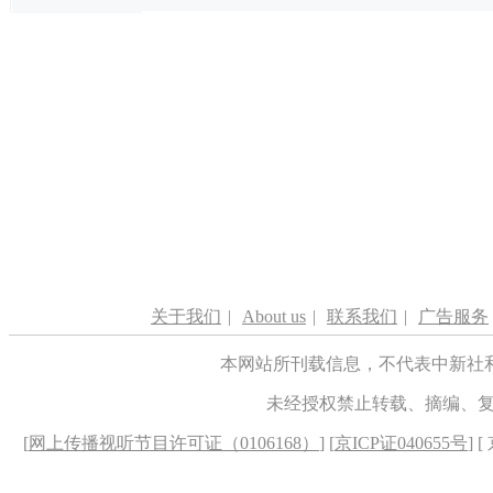
关于我们
|
About us
|
联系我们
|
广告服务
本网站所刊载信息，不代表中新社
未经授权禁止转载、摘编、
[
网上传播视听节目许可证（0106168）
] [
京ICP证040655号
] 