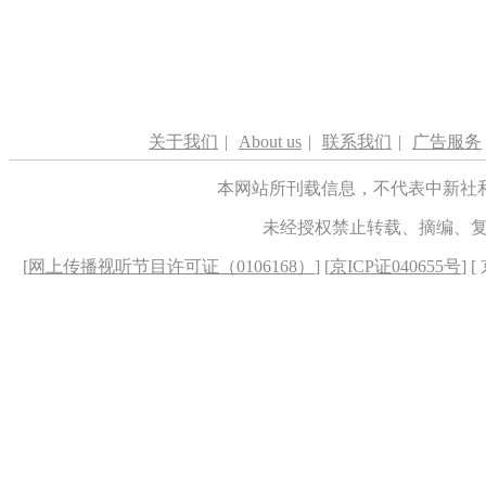
关于我们
|
About us
|
联系我们
|
广告服务
本网站所刊载信息，不代表中新社
未经授权禁止转载、摘编、
[
网上传播视听节目许可证（0106168）
] [
京ICP证040655号
] 