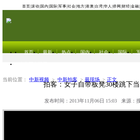
首页
|
滚动
|
国内
|
国际
|
军事
|
社会
|
地方
|
港澳
|
台湾
|
华人
|
侨网
|
财经
|
金融
|
首页
最新
热点
国内
社会
国际
东北亚电视网
当前位置：
中新视频
>
中新拍客
>
最现场
>
正文
拍客：女子自带板凳30楼跳下
发布时间：2013年11月06日 15:03
来源：