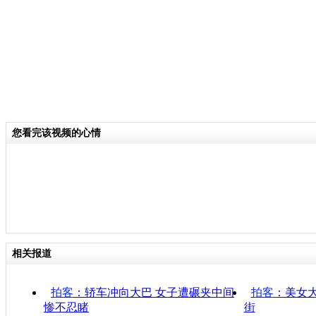
您看完该视频的心情
相关报道
拍客
：轿车冲向大巴 女子遭碾夹中间
拍客
：美女
惨不忍睹
街