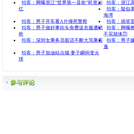
拍客
：网曝浙江“世界第一县衙”耗资20
拍客
：浙江高
亿
拍客
：疑似
海湾
拍客
：男子开车看A片撞死警察
拍客
：搞笑雷
拍客
：男子做好事街头免费送衣服遭哄
拍客
：网曝
抢
不买就体罚
拍客
：深圳女乘务员脏话不断大骂乘客
拍客
：男子
逸
拍客
：男子加油站点烟 妻子瞬间变火
球