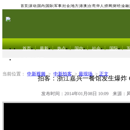
首页
|
滚动
|
国内
|
国际
|
军事
|
社会
|
地方
|
港澳
|
台湾
|
华人
|
侨网
|
财经
|
金融
|
首页
最新
热点
国内
社会
国际
东北亚电视网
当前位置：
中新视频
>
中新拍客
>
最现场
>
正文
拍客：浙江嘉兴一餐馆发生爆炸 
发布时间：2014年01月08日 10:09
来源：