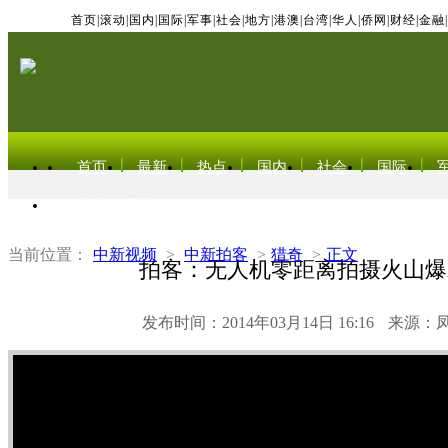
首页
|
滚动
|
国内
|
国际
|
军事
|
社会
|
地方
|
港澳
|
台湾
|
华人
|
侨网
|
财经
|
金融
|
首页
最新
热点
国内
社会
国际
东北亚电视网
当前位置：
中新视频
>
中新拍客
>
猎奇
>
正文
拍客：无人机零距离拍摄火山爆
发布时间：2014年03月14日 16:16
来源：