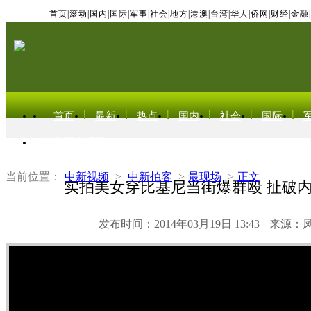
首页
|
滚动
|
国内
|
国际
|
军事
|
社会
|
地方
|
港澳
|
台湾
|
华人
|
侨网
|
财经
|
金融
|
首页
最新
热点
国内
社会
国际
东北亚电视网
当前位置：
中新视频
>
中新拍客
>
最现场
>
正文
实拍美女穿比基尼当街爆群殴 扯破
发布时间：2014年03月19日 13:43
来源：