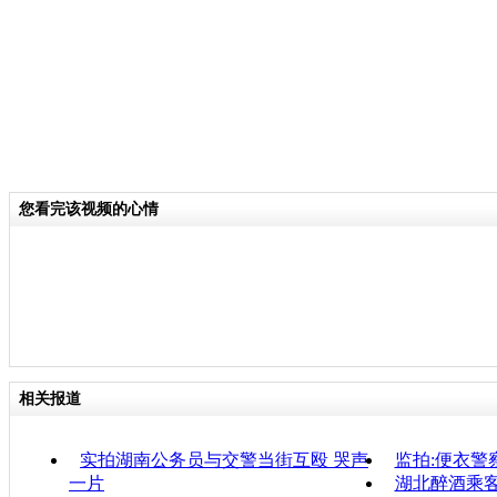
您看完该视频的心情
相关报道
实拍湖南公务员与交警当街互殴 哭声
监拍:便衣警
一片
湖北醉酒乘客