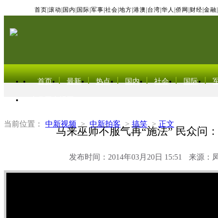
首页
|
滚动
|
国内
|
国际
|
军事
|
社会
|
地方
|
港澳
|
台湾
|
华人
|
侨网
|
财经
|
金融
|
首页
最新
热点
国内
社会
国际
东北亚电视网
当前位置：
中新视频
>
中新拍客
>
搞笑
>
正文
马来巫师不服气再“施法” 民众问
发布时间：2014年03月20日 15:51
来源：