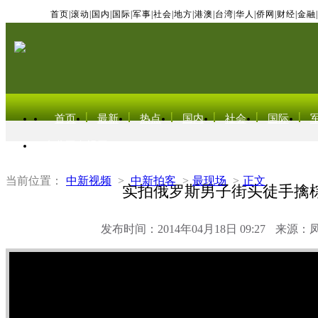
首页
|
滚动
|
国内
|
国际
|
军事
|
社会
|
地方
|
港澳
|
台湾
|
华人
|
侨网
|
财经
|
金融
|
首页
最新
热点
国内
社会
国际
东北亚电视网
当前位置：
中新视频
>
中新拍客
>
最现场
>
正文
实拍俄罗斯男子街头徒手擒
发布时间：2014年04月18日 09:27
来源：