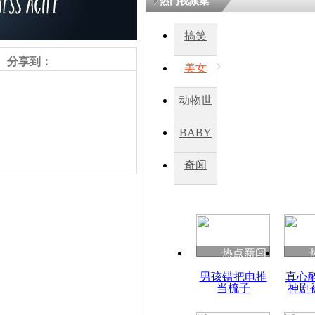
热门视频集
搞笑
四川一精神
病发持大锤
分享到：
美女
动物世
探访传承四
俗：近万民
界
BABY
英省亲送行
秀
奇闻
小伙骑车逆
崩溃 网上
因
责任编辑：【
周雨辰
】
热点新闻
四川兴文苗
男孩错把电推
真心
度苗族花山
当梳子
神剧