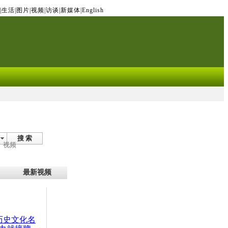
|
生活
|
图片
|
视频
|
访谈
|
新媒体
|
English
搜 索
视频
最新视频
：历史文化名