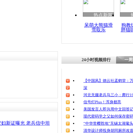
清明祭英烈
魂
热点新闻
呆萌大熊猫滑
狗教
雪取乐
胖猫
男子当街掳
24小时视频排行
一周
【中国风】德云社孟鹤堂：万
深
河北无腿老兵马三小：爬行19
信号灯Plus！浑身都亮
美国发言人即兴用中文回答
现代密码学之父如何保存密
妇新证曝光 老兵信中坦
“中华赏樱胜地”无锡太湖鼋
清华设计师投身胡同厕所改造