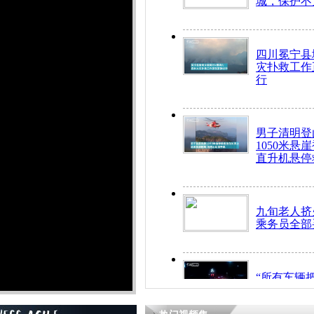
城，保护不
四川冕宁县
灾扑救工作
行
男子清明登
1050米悬
直升机悬停
九旬老人挤
乘务员全部
“所有车辆
开！”儿童
警急速救助