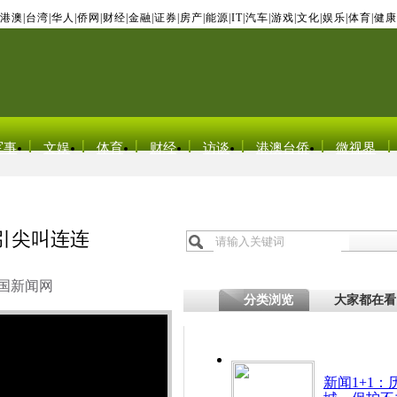
港澳
|
台湾
|
华人
|
侨网
|
财经
|
金融
|
证券
|
房产
|
能源
|
IT
|
汽车
|
游戏
|
文化
|
娱乐
|
体育
|
健康
军事
文娱
体育
财经
访谈
港澳台侨
微视界
引尖叫连连
国新闻网
分类浏览
大家都在看
新闻1+1