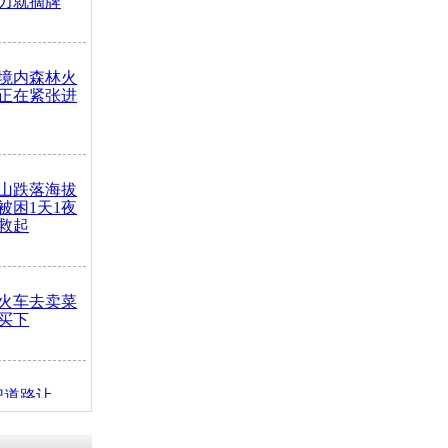
力就摘牌
境内森林火
正在紧张进
山跌落海拔
崖被困1天1夜
救起
火车去卖菜
买下
把道路让
突发疾病交