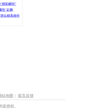
“精彩瞬间”
魔性”起舞
石拼出精美画作
网站地图
|
留言反馈
书面授权。