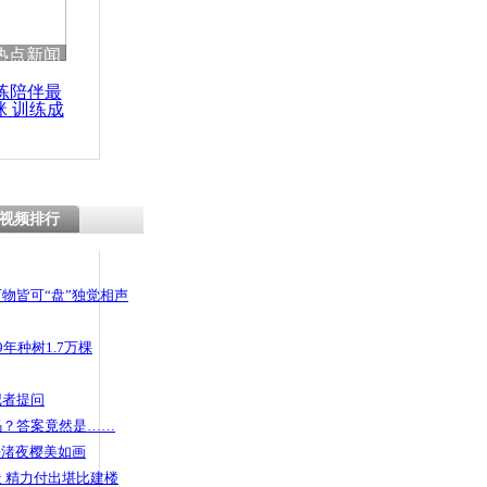
 哀思悼忠
热点新闻
练陪伴最
咪 训练成
功瘦身
女进车
视频排行
物皆可“盘”独觉相声
年种树1.7万棵
记者提问
码？答案竟然是……
头渚夜樱美如画
 精力付出堪比建楼