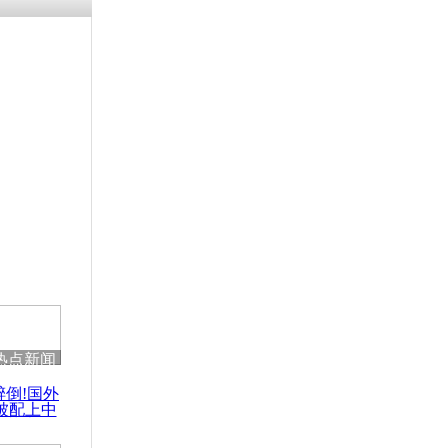
残疾男子因
砸银行
千年传统习
众为娥皇女
行被查情绪
回答崩溃原
热点新闻
乡上万人欢
醉倒!国外
节
被配上中
国民乐