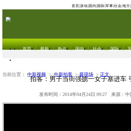
首页
|
滚动
|
国内
|
国际
|
军事
|
社会
|
地方
|
首页
最新
热点
国内
社会
国际
东北亚电视网
当前位置：
中新视频
>
中新拍客
>
最现场
>
正文
拍客：男子当街强掳一女子塞进车 
发布时间：2014年04月24日 09:27
来源：中