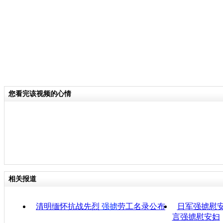
您看完该视频的心情
相关报道
清明缅怀抗战先烈
强掳
劳工名录公布
日军强掳慰安
言强掳慰安妇