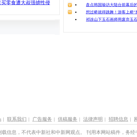
童买零食遭大叔强掳性侵
盘点韩国瑜访大陆台前幕后的
想过桥就得跳舞！游客上桥“
祁连山下玉石画师用废弃玉
s
|
联系我们
|
广告服务
|
供稿服务
|
法律声明
|
招聘信息
|
刊载信息，不代表中新社和中新网观点。 刊用本网站稿件，务经