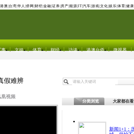
港澳
|
台湾
|
华人
|
侨网
|
财经
|
金融
|
证券
|
房产
|
能源
|
IT
|
汽车
|
游戏
|
文化
|
娱乐
|
体育
|
健康
军事
文娱
体育
财经
访谈
港澳台侨
微视界
真假难辨
凤凰视频
分类浏览
大家都在看
新闻1+1