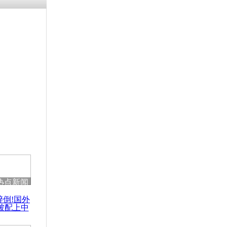
残疾男子因
砸银行
千年传统习
众为娥皇女
行被查情绪
回答崩溃原
热点新闻
乡上万人欢
醉倒!国外
节
被配上中
国民乐