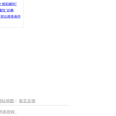
“精彩瞬间”
魔性”起舞
石拼出精美画作
网站地图
|
留言反馈
书面授权。