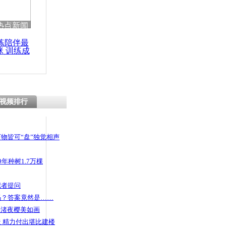
 哀思悼忠
热点新闻
练陪伴最
咪 训练成
功瘦身
获新型毒品
假难辨
视频排行
物皆可“盘”独觉相声
年种树1.7万棵
记者提问
码？答案竟然是……
头渚夜樱美如画
 精力付出堪比建楼