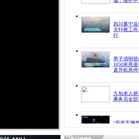
城，保护不
四川冕宁县
灾扑救工作
行
男子清明登
1050米悬
直升机悬停
九旬老人挤
乘务员全部
“所有车辆
开！”儿童
警急速救助