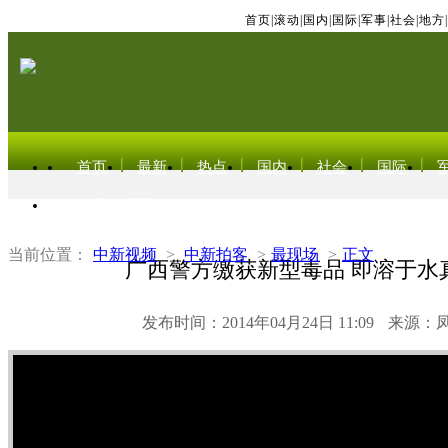
首页
|
滚动
|
国内
|
国际
|
军事
|
社会
|
地方
|
首页
最新
热点
国内
社会
国际
东北亚电视网
当前位置：
中新视频
>
中新拍客
>
最现场
>
正文
广西警方缴获新型毒品 即溶于水
发布时间：2014年04月24日 11:09
来源：