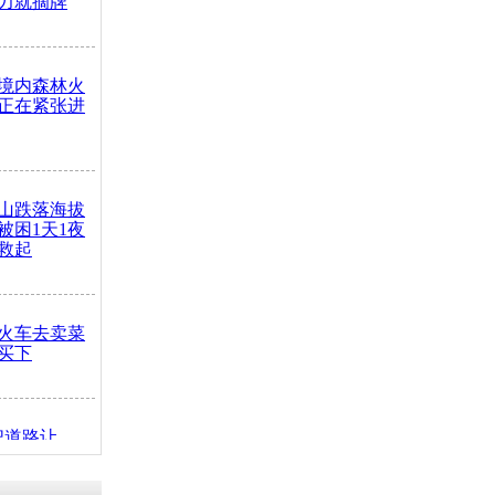
力就摘牌
境内森林火
正在紧张进
山跌落海拔
崖被困1天1夜
救起
火车去卖菜
买下
把道路让
突发疾病交