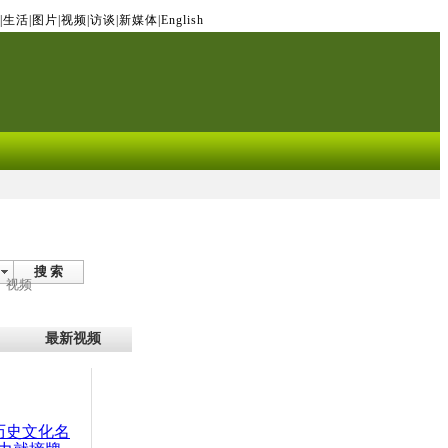
|
生活
|
图片
|
视频
|
访谈
|
新媒体
|
English
搜 索
视频
最新视频
：历史文化名