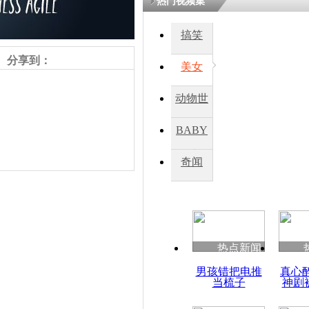
热门视频集
搞笑
四川一精神
病发持大锤
分享到：
美女
动物世
探访传承四
俗：近万民
界
BABY
英省亲送行
秀
奇闻
小伙骑车逆
崩溃 网上
因
责任编辑：【
周雨辰
】
热点新闻
四川兴文苗
男孩错把电推
真心
度苗族花山
当梳子
神剧