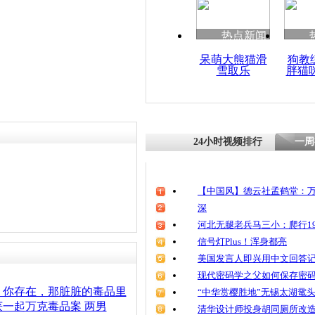
清明祭英烈
魂
热点新闻
呆萌大熊猫滑
狗教
雪取乐
胖猫
广西警方缴
即溶于水真
24小时视频排行
一周
【中国风】德云社孟鹤堂：万
深
河北无腿老兵马三小：爬行19
信号灯Plus！浑身都亮
美国发言人即兴用中文回答
现代密码学之父如何保存密
：你存在，那脏脏的毒品里
“中华赏樱胜地”无锡太湖鼋
一起万克毒品案 两男
清华设计师投身胡同厕所改造