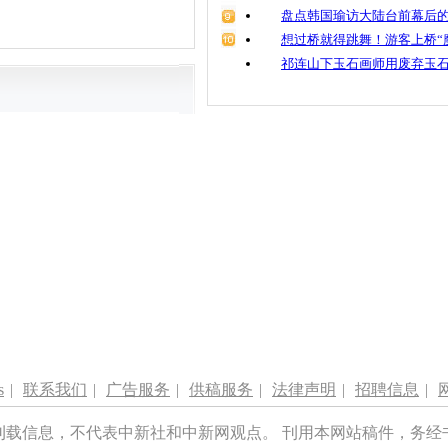
盘点韩国瑜访大陆台前幕后的
想过桥就得跳舞！游客上桥“
祁连山下玉石画师用废弃玉
s
|
联系我们
|
广告服务
|
供稿服务
|
法律声明
|
招聘信息
|
刊载信息，不代表中新社和中新网观点。 刊用本网站稿件，务经