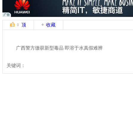
顶
收藏
0
广西警方缴获新型毒品 即溶于水真假难辨
关键词：
分类名称：
中新拍客