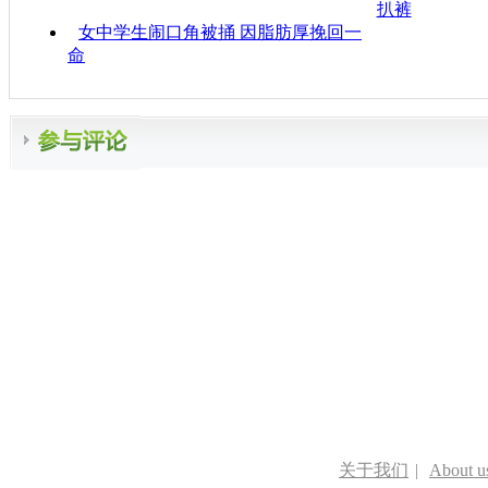
扒裤
女中学生闹口角被捅 因脂肪厚挽回一
命
关于我们
|
About u