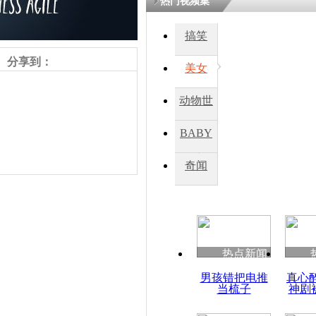
热门视频集
搞笑
四川一精神
病发持大锤
分享到：
美女
动物世
探访传承四
俗：近万民
界
BABY
英省亲送行
秀
奇闻
小伙骑车逆
崩溃 网上
因
责任编辑：【
周雨辰
】
热点新闻
四川兴文苗
男孩错把电推
真心
度苗族花山
当梳子
神剧