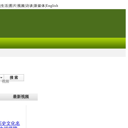
|
生活
|
图片
|
视频
|
访谈
|
新媒体
|
English
搜 索
视频
最新视频
：历史文化名