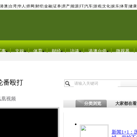
港澳
|
台湾
|
华人
|
侨网
|
财经
|
金融
|
证券
|
房产
|
能源
|
IT
|
汽车
|
游戏
|
文化
|
娱乐
|
体育
|
健康
军事
文娱
体育
财经
访谈
港澳台侨
微视界
轮番殴打
凤凰视频
分类浏览
大家都在看
新闻1+1