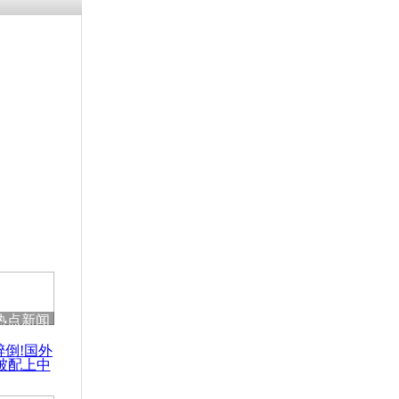
残疾男子因
砸银行
千年传统习
众为娥皇女
行被查情绪
回答崩溃原
热点新闻
乡上万人欢
醉倒!国外
节
被配上中
国民乐