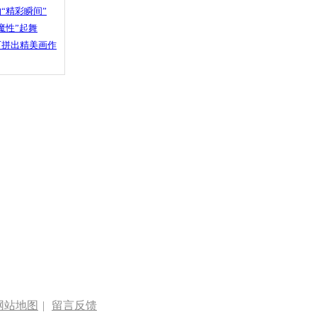
“精彩瞬间”
魔性”起舞
石拼出精美画作
网站地图
|
留言反馈