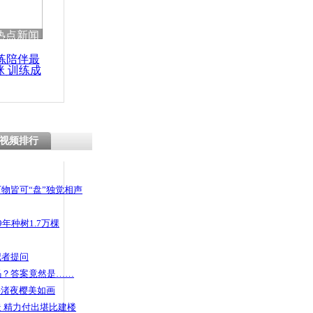
 哀思悼忠
热点新闻
练陪伴最
咪 训练成
功瘦身
生遭围殴
视频排行
物皆可“盘”独觉相声
年种树1.7万棵
记者提问
码？答案竟然是……
头渚夜樱美如画
 精力付出堪比建楼