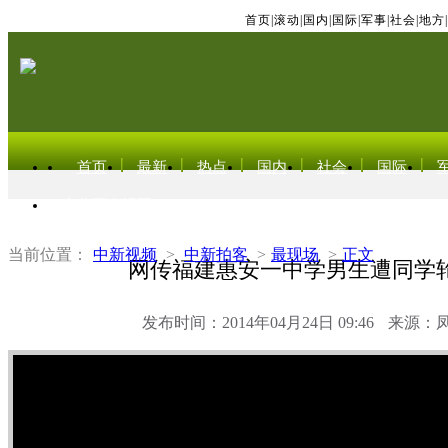
首页
|
滚动
|
国内
|
国际
|
军事
|
社会
|
地方
|
首页
最新
热点
国内
社会
国际
东北亚电视网
当前位置：
中新视频
>
中新拍客
>
最现场
>
正文
网传福建惠安一中学男生遭同学
发布时间：2014年04月24日 09:46
来源：