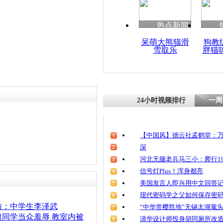
清明祭英烈
魂
热点新闻
呆萌大熊猫滑
狗教
雪取乐
胖猫
福建中学男
24小时视频排行
一周
【中国风】德云社孟鹤堂：万
深
河北无腿老兵马三小：爬行19
信号灯Plus！浑身都亮
美国发言人即兴用中文回答
现代密码学之父如何保存密
访：中学生李泽武
“中华赏樱胜地”无锡太湖鼋
同学当众羞辱 教室内被
清华设计师投身胡同厕所改造