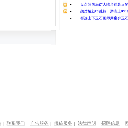
盘点韩国瑜访大陆台前幕后的
想过桥就得跳舞！游客上桥“
祁连山下玉石画师用废弃玉
s
|
联系我们
|
广告服务
|
供稿服务
|
法律声明
|
招聘信息
|