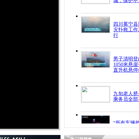
城，保护不
四川冕宁县
灾扑救工作
行
男子清明登
1050米悬
直升机悬停
九旬老人挤
乘务员全部
“所有车辆
开！”儿童
警急速救助