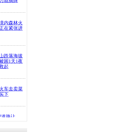
力就摘牌
境内森林火
正在紧张进
山跌落海拔
崖被困1天1夜
救起
火车去卖菜
买下
把道路让
突发疾病交