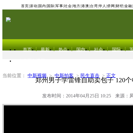
首页
|
滚动
|
国内
|
国际
|
军事
|
社会
|
地方
|
港澳
|
台湾
|
华人
|
侨网
|
财经
|
金融
|
首页
最新
热点
国内
社会
国际
东北亚电视网
当前位置：
中新视频
>
中新拍客
>
民生直击
>
正文
郑州男子学雷锋自助卖包子 120
发布时间：2014年04月25日 10:25
来源：