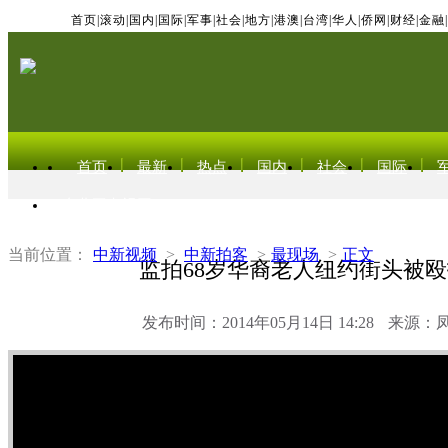
首页
|
滚动
|
国内
|
国际
|
军事
|
社会
|
地方
|
港澳
|
台湾
|
华人
|
侨网
|
财经
|
金融
|
首页
最新
热点
国内
社会
国际
东北亚电视网
当前位置：
中新视频
>
中新拍客
>
最现场
>
正文
监拍68岁华裔老人纽约街头被
发布时间：2014年05月14日 14:28
来源：