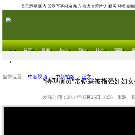
首页
|
滚动
|
国内
|
国际
|
军事
|
社会
|
地方
|
港澳
|
台湾
|
华人
|
侨网
|
财经
|
金融
|
首页
最新
热点
国内
社会
国际
东北亚电视网
当前位置：
中新视频
>
中新拍客
>
正文
"特型演员"常铠霖被指强奸妇
发布时间：2014年05月26日 16:56
来源：