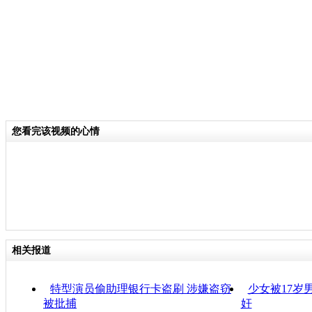
您看完该视频的心情
相关报道
特型演员偷助理银行卡盗刷 涉嫌盗窃
少女被17岁
被批捕
奸