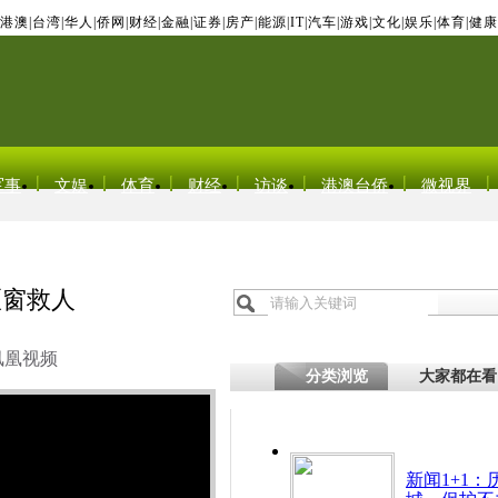
港澳
|
台湾
|
华人
|
侨网
|
财经
|
金融
|
证券
|
房产
|
能源
|
IT
|
汽车
|
游戏
|
文化
|
娱乐
|
体育
|
健康
军事
文娱
体育
财经
访谈
港澳台侨
微视界
砸窗救人
凤凰视频
分类浏览
大家都在看
新闻1+1