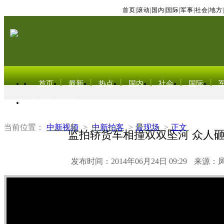
首页
|
滚动
|
国内
|
国际
|
军事
|
社会
|
地方
|
首页
最新
热点
国内
社会
国际
东北亚电视网
当前位置：
中新视频
>
中新拍客
>
最现场
>
正文
监拍轿货车相撞双双坠河 众人
发布时间：2014年06月24日 09:29
来源：