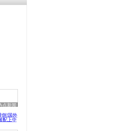
残疾男子因
砸银行
千年传统习
众为娥皇女
行被查情绪
回答崩溃原
热点新闻
乡上万人欢
醉倒!国外
节
被配上中
国民乐