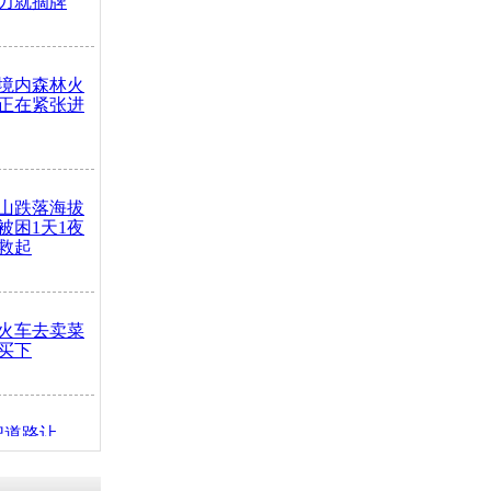
力就摘牌
境内森林火
正在紧张进
山跌落海拔
崖被困1天1夜
救起
火车去卖菜
买下
把道路让
突发疾病交