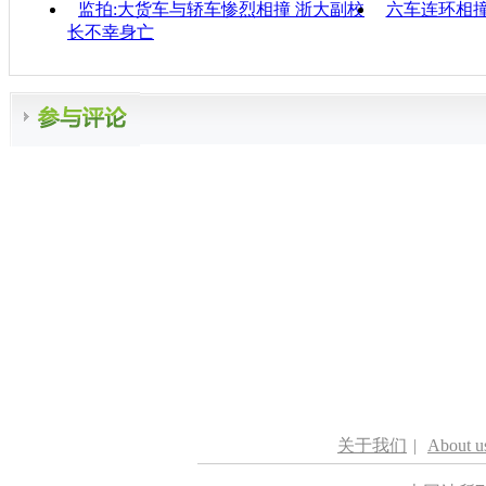
监拍:大货车与轿车惨烈相撞 浙大副校
六车连环相撞
长不幸身亡
关于我们
|
About u