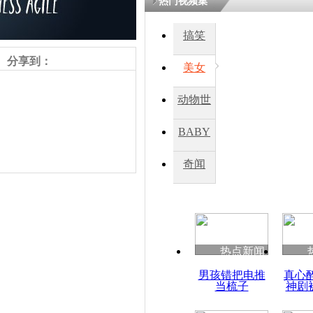
热门视频集
搞笑
四川一精神
病发持大锤
分享到：
美女
动物世
探访传承四
俗：近万民
界
BABY
英省亲送行
秀
奇闻
小伙骑车逆
崩溃 网上
因
责任编辑：【
周雨辰
】
热点新闻
四川兴文苗
男孩错把电推
真心
度苗族花山
当梳子
神剧