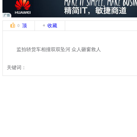
顶
收藏
0
监拍轿货车相撞双双坠河 众人砸窗救人
关键词：
分类名称：
中新拍客