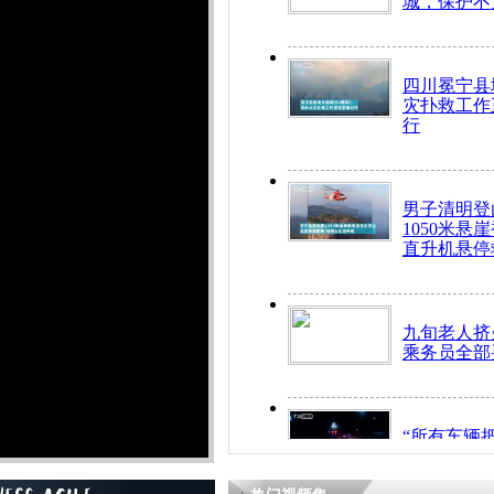
城，保护不
四川冕宁县
灾扑救工作
行
男子清明登
1050米悬
直升机悬停
九旬老人挤
乘务员全部
“所有车辆
开！”儿童
警急速救助