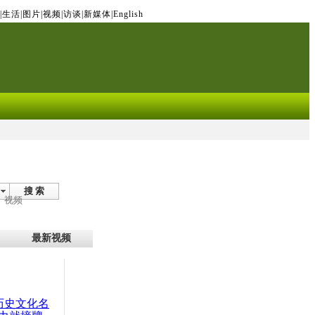
|
生活
|
图片
|
视频
|
访谈
|
新媒体
|
English
搜 索
视频
最新视频
：历史文化名