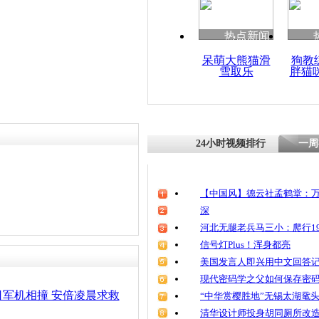
清明祭英烈
魂
热点新闻
呆萌大熊猫滑
狗教
雪取乐
胖猫
两车相撞坠
施救
24小时视频排行
一周
【中国风】德云社孟鹤堂：万
深
河北无腿老兵马三小：爬行19
信号灯Plus！浑身都亮
美国发言人即兴用中文回答
现代密码学之父如何保存密
军机相撞 安倍凌晨求救
“中华赏樱胜地”无锡太湖鼋
清华设计师投身胡同厕所改造