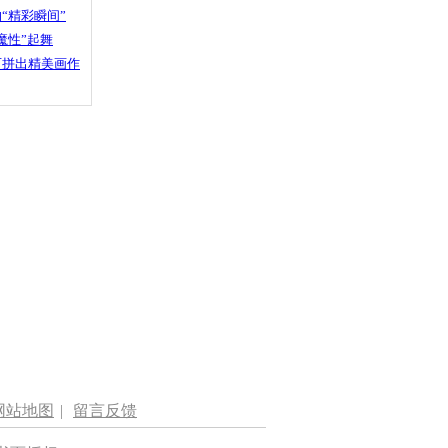
“精彩瞬间”
魔性”起舞
石拼出精美画作
网站地图
|
留言反馈