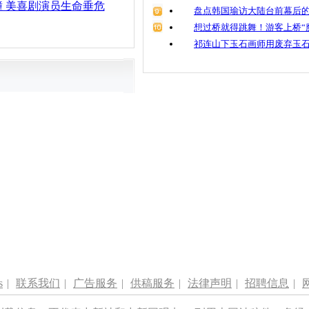
 美喜剧演员生命垂危
盘点韩国瑜访大陆台前幕后的
想过桥就得跳舞！游客上桥“
祁连山下玉石画师用废弃玉
s
|
联系我们
|
广告服务
|
供稿服务
|
法律声明
|
招聘信息
|