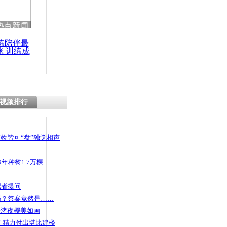
 哀思悼忠
热点新闻
练陪伴最
咪 训练成
功瘦身
河众人砸窗
视频排行
物皆可“盘”独觉相声
年种树1.7万棵
记者提问
码？答案竟然是……
头渚夜樱美如画
 精力付出堪比建楼