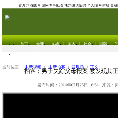
首页
|
滚动
|
国内
|
国际
|
军事
|
社会
|
地方
|
港澳
|
台湾
|
华人
|
侨网
|
财经
|
金融
|
首页
最新
热点
国内
社会
国际
东北亚电视网
当前位置：
中新视频
>
中新拍客
>
最现场
>
正文
拍客：男子失踪父母报案 被发现其
发布时间：2014年07月25日 16:54
来源：