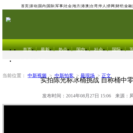
首页
|
滚动
|
国内
|
国际
|
军事
|
社会
|
地方
|
港澳
|
台湾
|
华人
|
侨网
|
财经
|
金融
|
首页
最新
热点
国内
社会
国际
东北亚电视网
当前位置：
中新视频
>
中新拍客
>
最现场
>
正文
实拍陈光标冰桶挑战 自称桶中零
发布时间：2014年08月27日 15:06
来源：