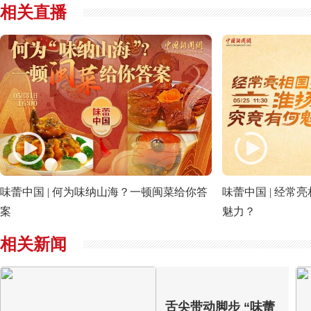
相关直播
味蕾中国 | 何为味纳山海？一顿闽菜给你答
味蕾中国 | 经常
案
魅力？
相关新闻
舌尖带动脚步 “味蕾