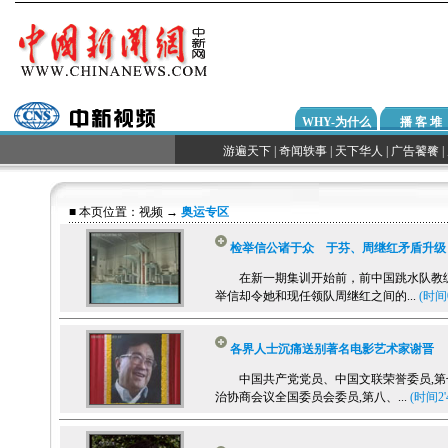
WHY-为什么
播 客 堆
游遍天下
|
奇闻轶事
|
天下华人
|
广告饕餮
|
■ 本页位置：
视频
→
奥运专区
检举信公诸于众 于芬、周继红矛盾升级
在新一期集训开始前，前中国跳水队教
举信却令她和现任领队周继红之间的...
(时间0
各界人士沉痛送别著名电影艺术家谢晋
中国共产党党员、中国文联荣誉委员,第
治协商会议全国委员会委员,第八、...
(时间2'4