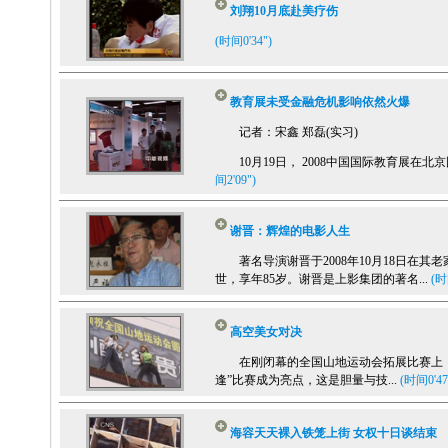
刘翔10月底赴美疗伤
(时间0'34")
教育展未受金融危机影响依然火爆
记者：宋鑫 郑磊(实习)
10月19日， 2008中国国际教育展在北京国
间2'09")
谢晋：辉煌的电影人生
著名导演谢晋于2008年10月18日在其
世，享年85岁。谢晋是上影集团的著名...
(时
高空美女对决
在刚闭幕的全国山地运动会拓展比赛上，
逢”比赛成为亮点，这是胆量与技...
(时间0'47
海容天天裸入铁笼上街 女权十日谈结束