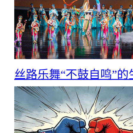
丝路乐舞“不鼓自鸣”