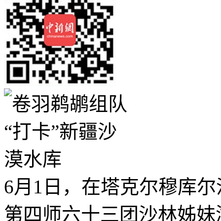
6月1日，在塔克尔穆库
第四师六十三团沙林姊妹