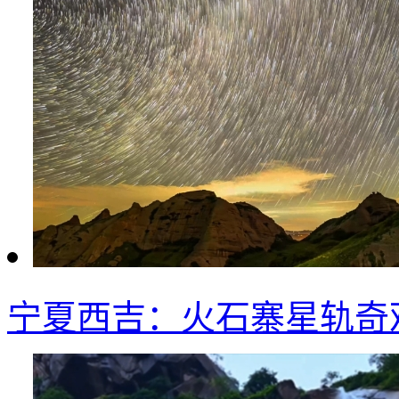
宁夏西吉：火石寨星轨奇