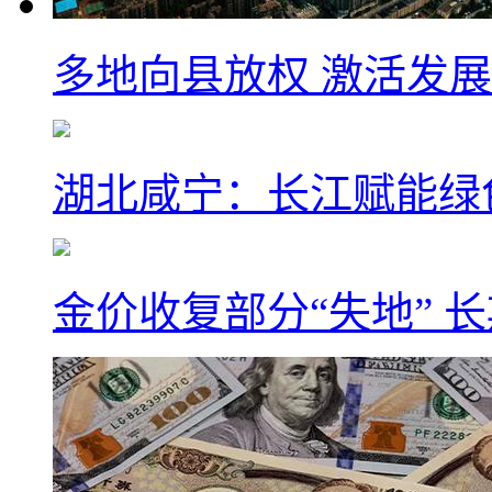
多地向县放权 激活发
湖北咸宁：长江赋能绿
金价收复部分“失地” 