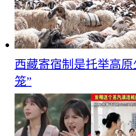
西藏寄宿制是托举高原
笼”