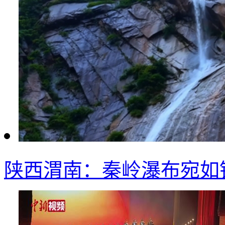
陕西渭南：秦岭瀑布宛如