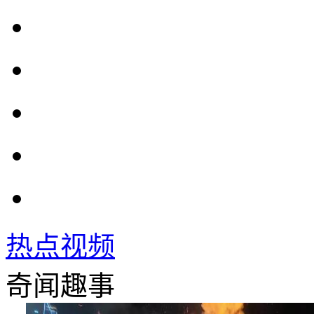
热点视频
奇闻趣事