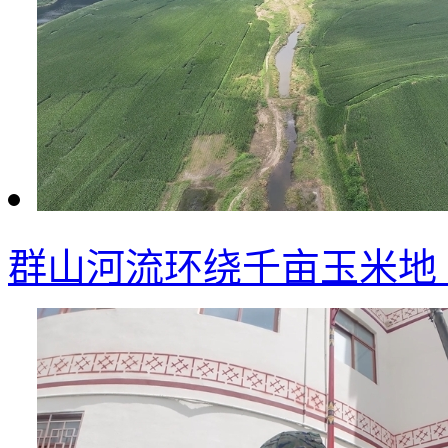
群山河流环绕千亩玉米地 