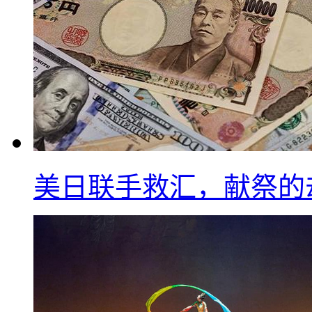
美日联手救汇，献祭的