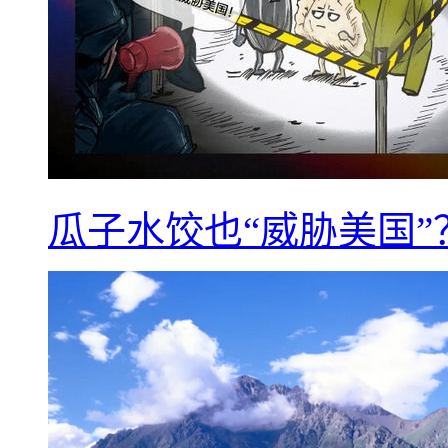
瓜子水饺也“威胁美国”