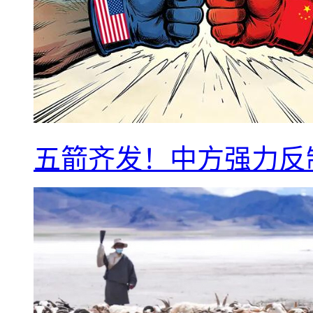
五箭齐发！中方强力反