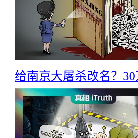
给南京大屠杀改名？3