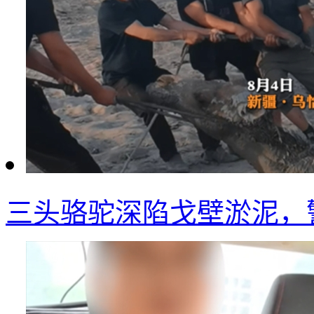
三头骆驼深陷戈壁淤泥，