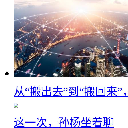
从“搬出去”到“搬回来
这一次，孙杨坐着聊