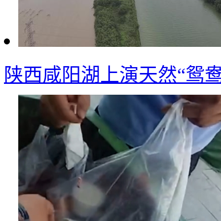
陕西咸阳湖上演天然“鸳鸯