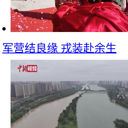
军营结良缘 戎装赴余生