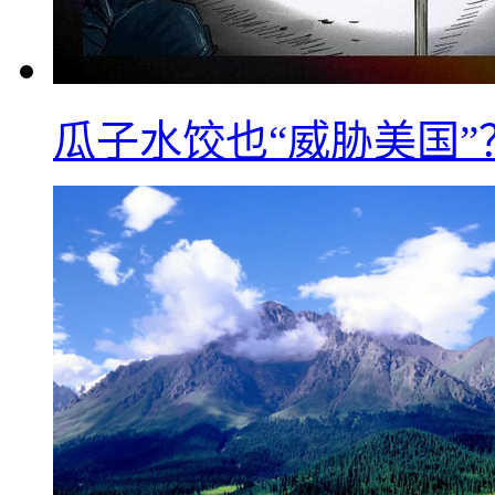
瓜子水饺也“威胁美国”