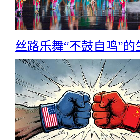
丝路乐舞“不鼓自鸣”