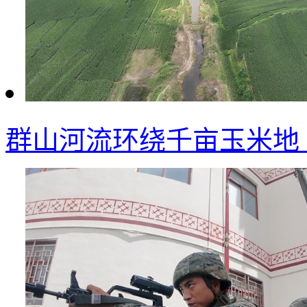
群山河流环绕千亩玉米地 