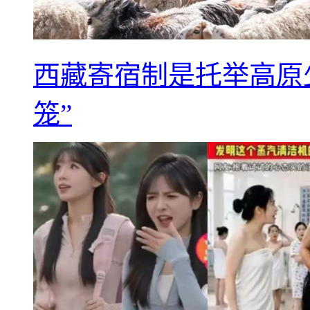
西藏寄宿制是托举高原
笼”