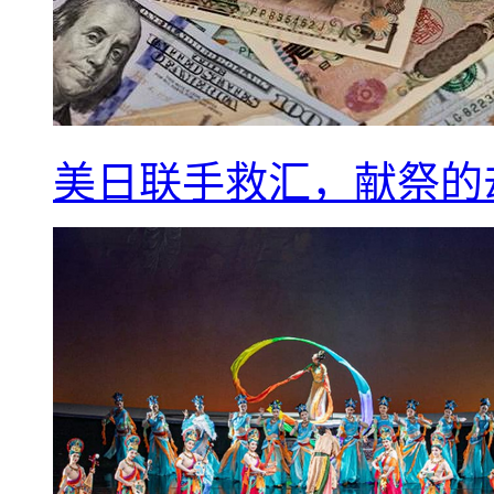
美日联手救汇，献祭的