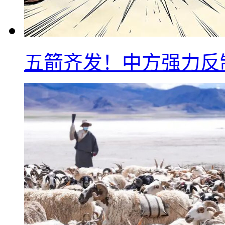
五箭齐发！中方强力反