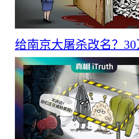
给南京大屠杀改名？3