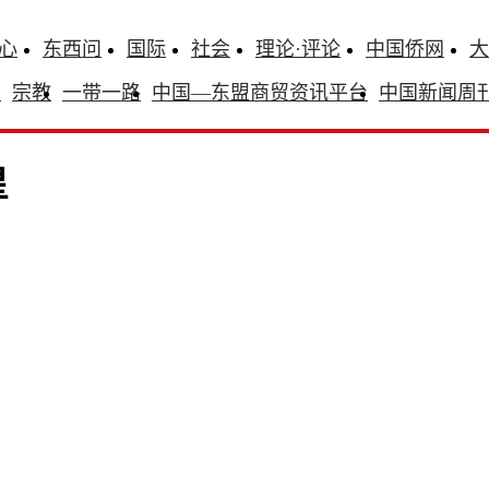
心
东西问
国际
社会
理论·评论
中国侨网
大
识
宗教
一带一路
中国—东盟商贸资讯平台
中国新闻周
星