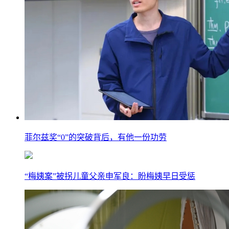
菲尔兹奖“0”的突破背后，有他一份功劳
“梅姨案”被拐儿童父亲申军良：盼梅姨早日受惩