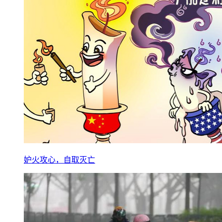
妒火攻心，自取灭亡