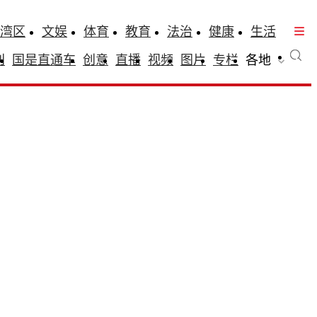
湾区
文娱
体育
教育
法治
健康
生活
刊
国是直通车
创意
直播
视频
图片
专栏
各地