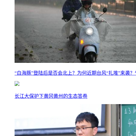
“白海豚”登陆后是否会北上？为何近期台风“扎堆”来袭
长江大保护下黄冈黄州的生态答卷