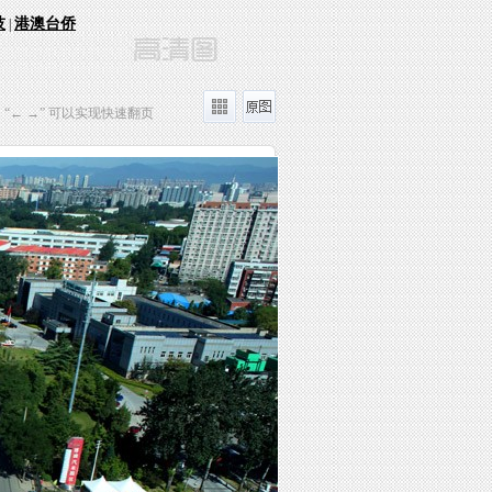
技
港澳台侨
|
“← →” 可以实现快速翻页