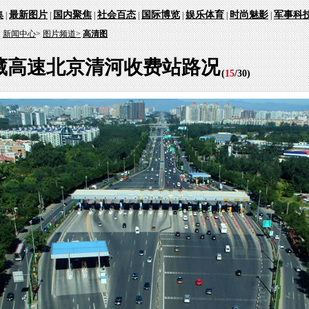
集
最新图片
国内聚焦
社会百态
国际博览
娱乐体育
时尚魅影
军事科
|
|
|
|
|
|
|
：
新闻中心
>
图片频道>
高清图
藏高速北京清河收费站路况
(
15
/
30
)