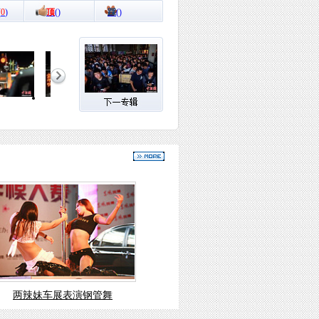
(
0
)
顶
(
)
踩
(
)
两辣妹车展表演钢管舞