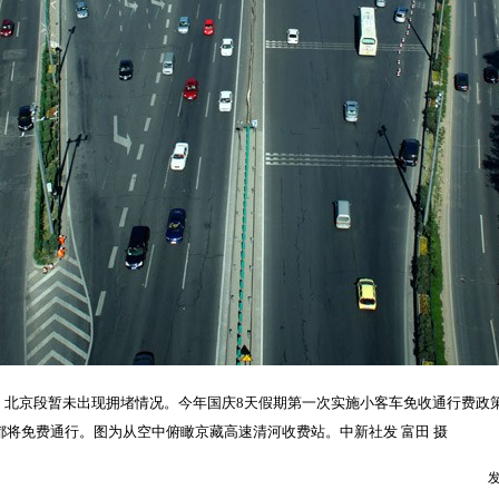
G6）北京段暂未出现拥堵情况。今年国庆8天假期第一次实施小客车免收通行费政策。9
路都将免费通行。图为从空中俯瞰京藏高速清河收费站。中新社发 富田 摄
发