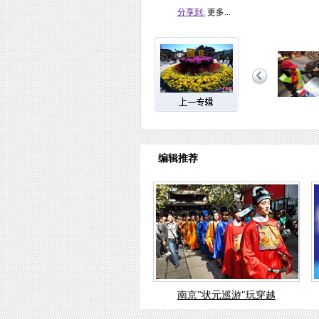
分享到:
更多...
编辑推荐
南京"状元巡游"玩穿越