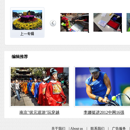
编辑推荐
南京"状元巡游"玩穿越
李娜挺进2012中网16强
关于我们
|
About us
|
联系我们
|
广告服务