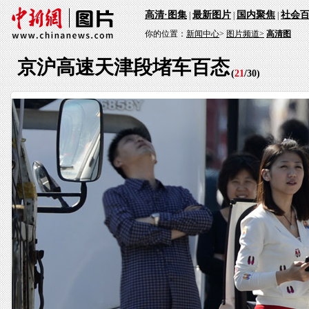
高清·图集
最新图片
国内聚焦
社会
|
|
|
你的位置：
新闻中心
>
图片频道>
高清图
京沪高速天津段堵车百态
(
21
/
30
)