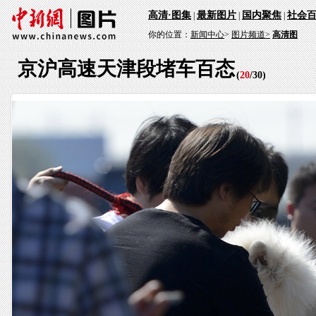
高清·图集
最新图片
国内聚焦
社会
|
|
|
你的位置：
新闻中心
>
图片频道>
高清图
京沪高速天津段堵车百态
(
20
/
30
)