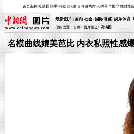
首页
|
新闻
|
社区
|
国际
|
军事
|
法治
|
港澳
|
台湾
|
侨网
|
华人
|
侨界
|
华报
|
华教
|
财经
|
最新图片
国内
社会
国际博览
娱乐体育
|
·
|
|
|
你的位置：
首页
>
图片频道>
高清图
名模曲线媲美芭比 内衣私照性感