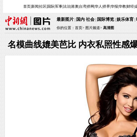
首页
|
新闻
|
社区
|
国际
|
军事
|
法治
|
港澳
|
台湾
|
侨网
|
华人
|
侨界
|
华报
|
华教
|
财经
|
最新图片
国内
社会
国际博览
娱乐体育
|
·
|
|
|
你的位置：
首页
>
图片频道>
高清图
名模曲线媲美芭比 内衣私照性感