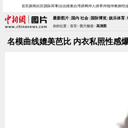
首页
|
新闻
|
社区
|
国际
|
军事
|
法治
|
港澳
|
台湾
|
侨网
|
华人
|
侨界
|
华报
|
华教
|
财经
|
最新图片
国内
社会
国际博览
娱乐体育
|
·
|
|
|
你的位置：
首页
>
图片频道>
高清图
名模曲线媲美芭比 内衣私照性感