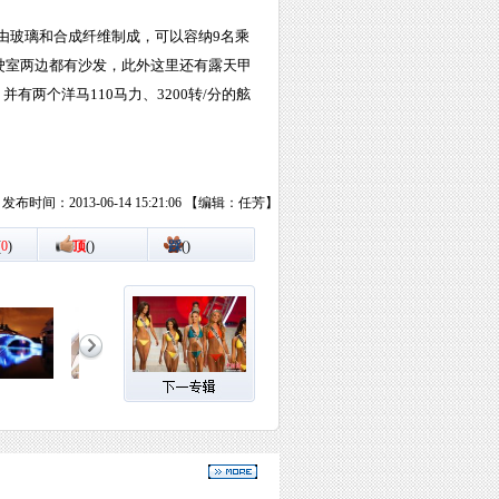
由玻璃和合成纤维制成，可以容纳9名乘
驶室两边都有沙发，此外这里还有露天甲
有两个洋马110马力、3200转/分的舷
发布时间：2013-06-14 15:21:06 【编辑：任芳】
(
0
)
顶
(
)
踩
(
)