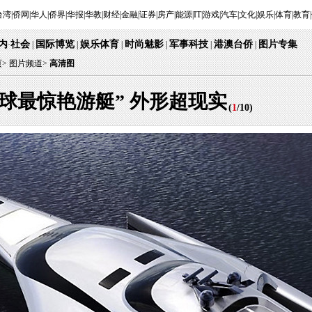
台湾
|
侨网
|
华人
|
侨界
|
华报
|
华教
|
财经
|
金融
|
证券
|
房产
|
能源
|
IT
|
游戏
|
汽车
|
文化
|
娱乐
|
体育
|
教育
|
内
社会
国际博览
娱乐体育
时尚魅影
军事科技
港澳台侨
图片专集
·
|
|
|
|
|
|
页
>
图片频道>
高清图
球最惊艳游艇” 外形超现实
(
1
/
10
)