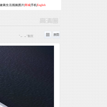
健康
|
生活
|
视频
|
图片
|
商城
|
手机
|
English
"← →"翻页