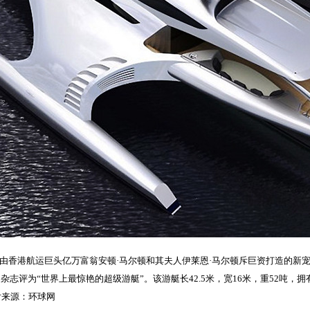
，由香港航运巨头亿万富翁安顿·马尔顿和其夫人伊莱恩·马尔顿斥巨资打造的新
舟船》杂志评为“世界上最惊艳的超级游艇”。该游艇长42.5米，宽16米，重52吨
片来源：环球网