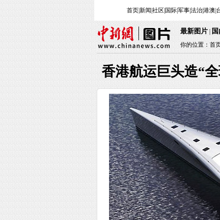
首页
|
新闻
|
社区
|
国际
|
军事
|
法治
|
港澳
|
最新图片
国
|
你的位置：
首
香港航运巨头造“全